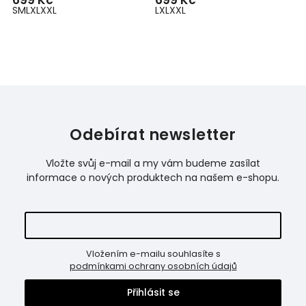
699 Kč
699 Kč
6
S
M
L
XL
XXL
L
XL
XXL
S
Odebírat newsletter
Vložte svůj e-mail a my vám budeme zasílat
informace o nových produktech na našem e-shopu.
Vložením e-mailu souhlasíte s
podmínkami ochrany osobních údajů
Přihlásit se