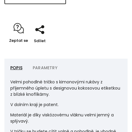
Zeptat se
Sdílet
POPIS
PARAMETRY
Velmi pohodlné tričko s kimonovými rukávy z
příjemného úpletu s designovou kokosovou etiketkou
z blízké knoflíkárny.
V dolním kraji je patent.
Materiál je díky viskózovému vláknu velmi jemný a
splývavý.
V tričku se budete cítit volně a pohodlně, je vhodné