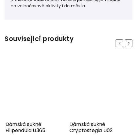
na volnočasové aktivity i do města.
Související produkty
Previous
Next
Dámská sukně
Dámská sukně
D
Filipendula U365
Cryptostegia U02
U