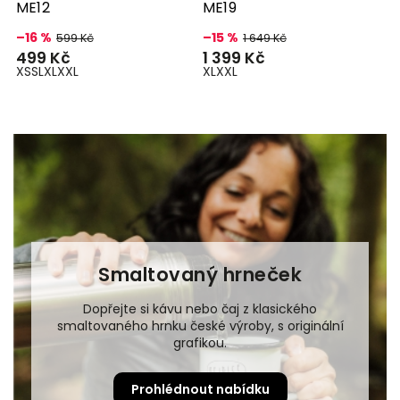
ME12
ME19
K
–16 %
–15 %
–
599 Kč
1 649 Kč
499 Kč
1 399 Kč
1
XS
S
L
XL
XXL
XL
XXL
L
Smaltovaný hrneček
Dopřejte si kávu nebo čaj z klasického
smaltovaného hrnku české výroby, s originální
grafikou.
Prohlédnout nabídku