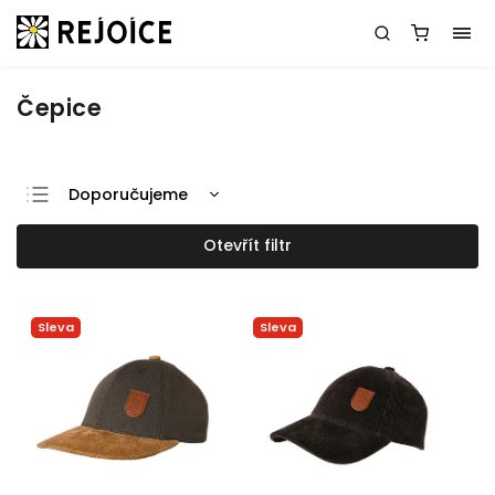
Čepice
Doporučujeme
Nejlevnější
Otevřít filtr
Nejdražší
Nejprodávanější
Sleva
Sleva
Abecedně