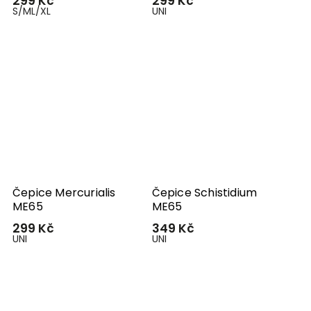
299 Kč
299 Kč
S/M
L/XL
UNI
Čepice Mercurialis
Čepice Schistidium
ME65
ME65
299 Kč
349 Kč
UNI
UNI