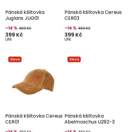
Pánská kšiltovka
Pánská kšiltovka Cereus
Juglans JUG01
CER03
–14 %
–14 %
469 Kč
469 Kč
399 Kč
399 Kč
UNI
UNI
Sleva
Sleva
Pánská kšiltovka Cereus
Pánská kšiltovka
CER01
Abelmoschus U292-3
–14 %
–14 %
469 Kč
469 Kč