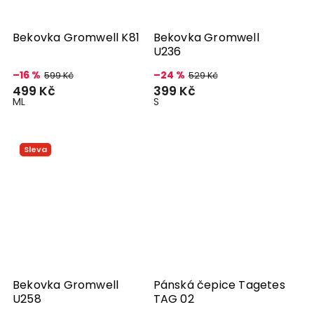
Bekovka Gromwell K81
Bekovka Gromwell
U236
–16 %
–24 %
599 Kč
529 Kč
499 Kč
399 Kč
M
L
S
Sleva
Bekovka Gromwell
Pánská čepice Tagetes
U258
TAG 02