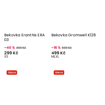
Bekovka Eranthis ERA
Bekovka Gromwell K128
03
–40 %
–16 %
499 Kč
599 Kč
299 Kč
499 Kč
XS
M
L
XL
Sleva
Sleva