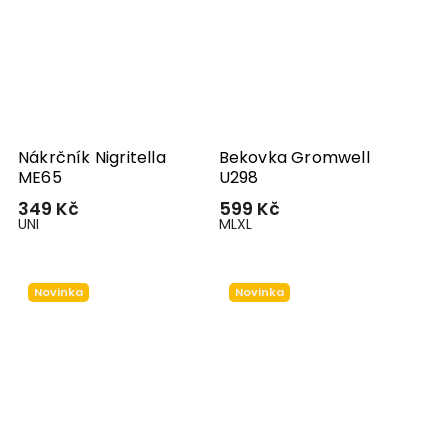
Nákrčník Nigritella
Bekovka Gromwell
ME65
U298
349 Kč
599 Kč
UNI
M
L
XL
Novinka
Novinka