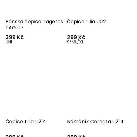
Pánská čepice Tagetes
Čepice Tilia U02
TAG 07
399 Kč
299 Kč
UNI
S/M
L/XL
Čepice Tilia U214
Nákrčník Cordata U214