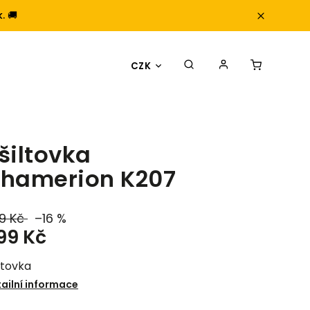
. 🚚
CZK
šiltovka
hamerion K207
9 Kč
–16 %
99 Kč
ltovka
ailní informace