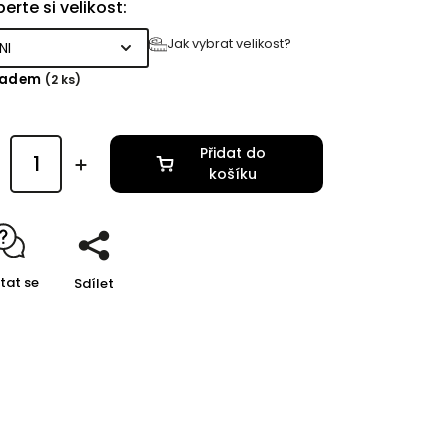
erte si velikost:
Jak vybrat velikost?
ladem
(2 ks)
Přidat do
košíku
tat se
Sdílet