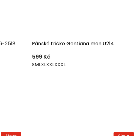
6-2518
Pánské tričko Gentiana men U214
599 Kč
S
M
L
XL
XXL
XXXL
Sleva
Sleva