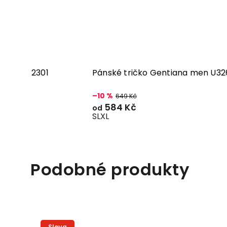
um U359-2301
Pánské tričko Gentiana men U32
–10 %
649 Kč
584 Kč
od
S
L
XL
Podobné produkty
Sleva