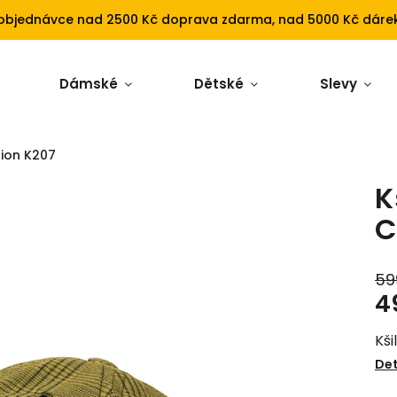
 objednávce nad 2500 Kč doprava zdarma, nad 5000 Kč dárek
Dámské
Dětské
Slevy
ion K207
K
C
59
4
Kši
Det