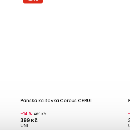
Pánská kšiltovka Cereus CER01
–14 %
469 Kč
399 Kč
UNI