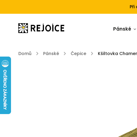
Při
Pánské
Domů
/
Pánské
/
Čepice
/
Kšiltovka Chamer