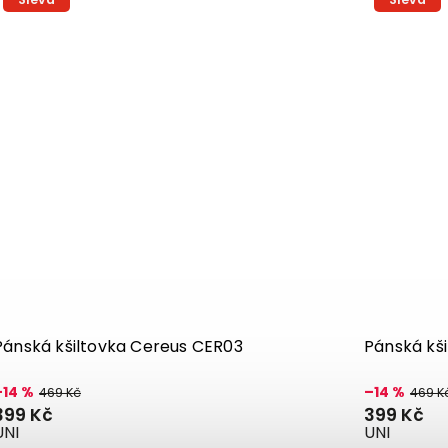
Pánská kšiltovka Cereus CER03
Pánská kš
–14 %
–14 %
469 Kč
469 K
399 Kč
399 Kč
UNI
UNI