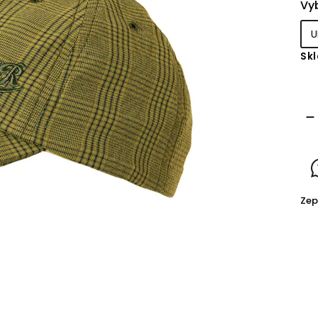
Vyb
Sk
Zep