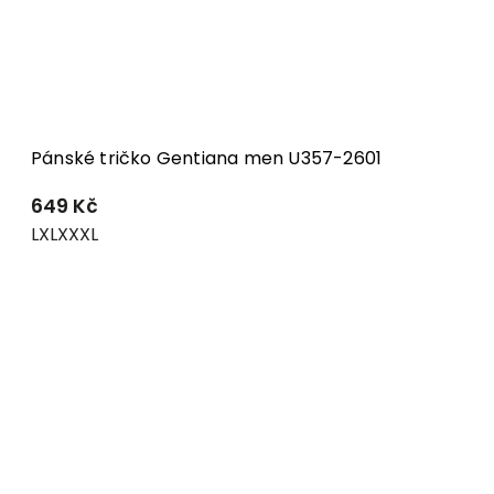
Pánské tričko Gentiana men U357-2601
649 Kč
L
XL
XXXL