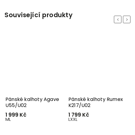
Související produkty
Previous
Next
Pánské kalhoty Agave
Pánské kalhoty Rumex
U55/U02
K217/U02
1 999 Kč
1 799 Kč
M
L
L
XXL