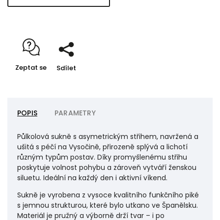
Zeptat se
Sdílet
POPIS
PARAMETRY
Půlkolová sukně s asymetrickým střihem, navržená a
ušitá s péčí na Vysočině, přirozeně splývá a lichotí
různým typům postav. Díky promyšlenému střihu
poskytuje volnost pohybu a zároveň vytváří ženskou
siluetu. Ideální na každý den i aktivní víkend.
Sukně je vyrobena z vysoce kvalitního funkčního piké
s jemnou strukturou, které bylo utkano ve Španělsku.
Materiál je pružný a výborně drží tvar – i po