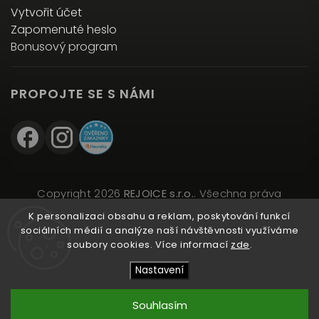
Vytvořit účet
Zapomenuté heslo
Bonusový program
PROPOJTE SE S NÁMI
Copyright 2026
REJOICE s.r.o.
. Všechna práva
vyhrazena.
K personalizaci obsahu a reklam, poskytování funkcí
Upravit nastavení cookies
sociálních médií a analýze naší návštěvnosti využíváme
soubory cookies. Více informací
zde
.
Vytvořil
Shoptet
| Design
Shoptak.cz
Nastavení
Souhlasím