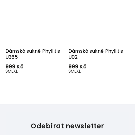
Dámská sukně Phyllitis
Dámská sukně Phyllitis
U365
U02
999 Kč
999 Kč
S
M
L
XL
S
M
L
XL
Odebírat newsletter