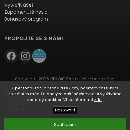
Vytvořit účet
Zapomenuté heslo
Bonusový program
PROPOJTE SE S NÁMI
Copyright 2026
REJOICE s.r.o.
. Všechna práva
vyhrazena.
K personalizaci obsahu a reklam, poskytování funkcí
Upravit nastavení cookies
sociálních médií a analýze naší návštěvnosti využíváme
soubory cookies. Více informací
zde
.
Vytvořil
Shoptet
| Design
Shoptak.cz
Nastavení
Souhlasím