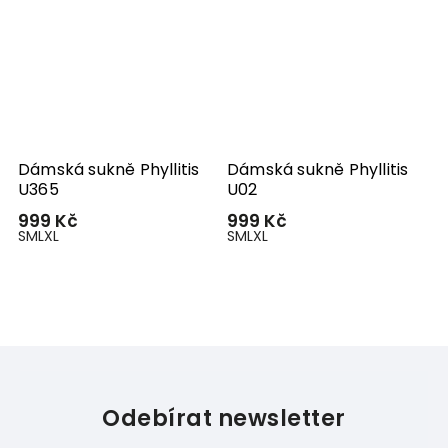
Dámská sukně Phyllitis
Dámská sukně Phyllitis
U365
U02
999 Kč
999 Kč
S
M
L
XL
S
M
L
XL
Odebírat newsletter