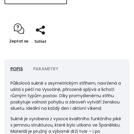
Zeptat se
Sdílet
POPIS
PARAMETRY
Půlkolová sukně s asymetrickým střihem, navržená a
ušitá s péčí na Vysočině, přirozeně splývá a lichotí
různým typům postav. Díky promyšlenému střihu
poskytuje volnost pohybu a zároveň vytváří ženskou
siluetu. Ideální na každý den i aktivní víkend.
Sukně je vyrobena z vysoce kvalitního funkčního piké
s jemnou strukturou, které bylo utkano ve Španělsku.
Materiál je pružný a výborně drží tvar – i po