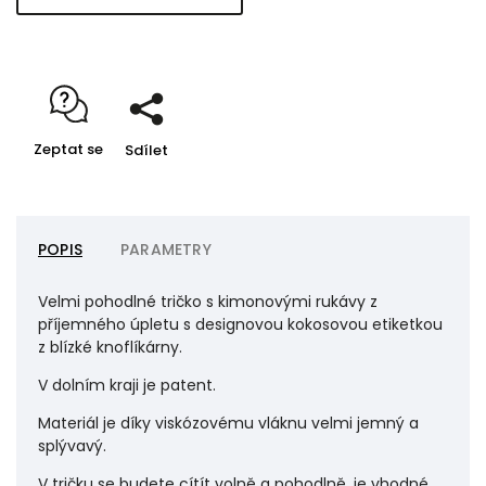
Zeptat se
Sdílet
POPIS
PARAMETRY
Velmi pohodlné tričko s kimonovými rukávy z
příjemného úpletu s designovou kokosovou etiketkou
z blízké knoflíkárny.
V dolním kraji je patent.
Materiál je díky viskózovému vláknu velmi jemný a
splývavý.
V tričku se budete cítít volně a pohodlně, je vhodné