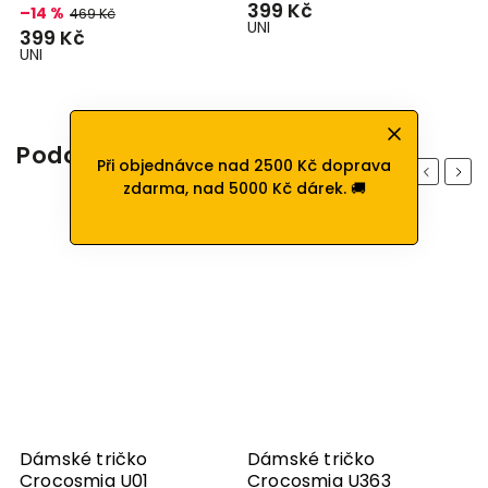
399 Kč
–14 %
469 Kč
UNI
399 Kč
UNI
Podobné produkty
Při objednávce nad 2500 Kč doprava
Previous
Next
zdarma, nad 5000 Kč dárek. 🚚
Dámské tričko
Dámské tričko
Crocosmia U01
Crocosmia U363