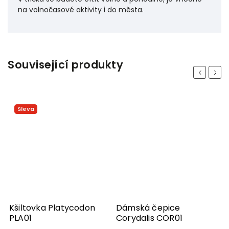
na volnočasové aktivity i do města.
Související produkty
Previous
Next
Sleva
Kšiltovka Platycodon
Dámská čepice
PLA01
Corydalis COR01