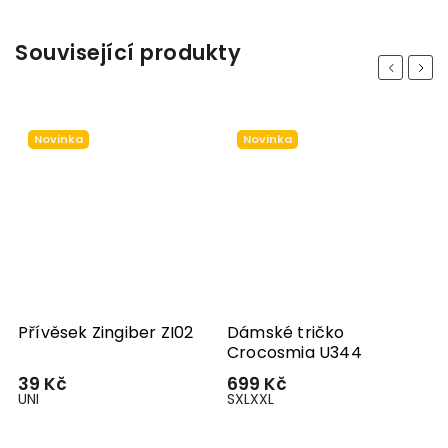
Související produkty
Previous
Next
Novinka
Novinka
8
Přívěsek Zingiber ZI02
Dámské tričko
Crocosmia U344
39 Kč
699 Kč
UNI
S
XL
XXL