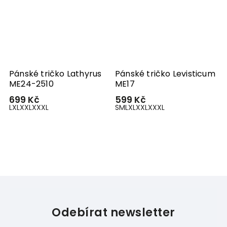
Pánské tričko Lathyrus
Pánské tričko Levisticum
P
ME24-2510
ME17
m
699 Kč
599 Kč
–
L
XL
XXL
XXXL
S
M
L
XL
XXL
XXXL
5
S
Odebírat newsletter