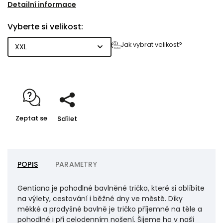
nedaleké textilní pletárny.
Detailní informace
Vyberte si velikost:
Jak vybrat velikost?
Zeptat se
Sdílet
POPIS
PARAMETRY
Gentiana je pohodlné bavlněné tričko, které si oblíbíte
na výlety, cestování i běžné dny ve městě. Díky
měkké a prodyšné bavlně je tričko příjemné na těle a
pohodlné i při celodenním nošení. Šijeme ho v naší