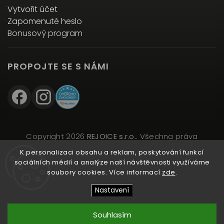
Vytvořit účet
Zapomenuté heslo
Bonusový program
PROPOJTE SE S NÁMI
Copyright 2026
REJOICE s.r.o.
. Všechna práva
vyhrazena.
K personalizaci obsahu a reklam, poskytování funkcí
Upravit nastavení cookies
sociálních médií a analýze naší návštěvnosti využíváme
soubory cookies. Více informací
zde
.
Vytvořil
Shoptet
| Design
Shoptak.cz
Nastavení
Souhlasím