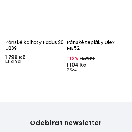
Pánské kalhoty Padus 20
Pánské tepláky Ulex
P
U239
ME52
K
1 799 Kč
1
–15 %
1 299 Kč
M
L
XL
XXL
X
1 104 Kč
XXXL
Odebírat newsletter