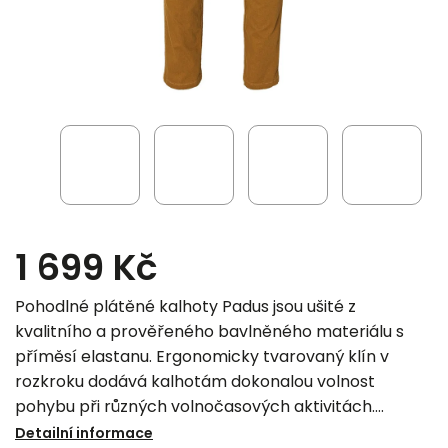
1 699 Kč
Pohodlné plátěné kalhoty Padus jsou ušité z
kvalitního a prověřeného bavlněného materiálu s
příměsí elastanu. Ergonomicky tvarovaný klín v
rozkroku dodává kalhotám dokonalou volnost
pohybu při různých volnočasových aktivitách.
Kalhoty jsou opatřeny dvěma předními a jednou
Detailní informace