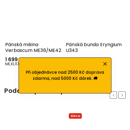
Pánská mikina
Pánská bunda Eryngium
Verbascum ME36/ME42
U343
1 699 Kč
3 499 Kč
M
L
XL
XXL
M
XXL
Při objednávce nad 2500 Kč doprava
zdarma, nad 5000 Kč dárek. 🚚
Podobné produkty
Previous
Next
Sleva