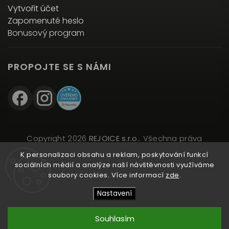
Vytvořit účet
Zapomenuté heslo
Bonusový program
PROPOJTE SE S NÁMI
Copyright 2026
REJOICE s.r.o.
. Všechna práva
vyhrazena.
K personalizaci obsahu a reklam, poskytování funkcí
Upravit nastavení cookies
sociálních médií a analýze naší návštěvnosti využíváme
soubory cookies. Více informací
zde
.
Vytvořil
Shoptet
| Design
Shoptak.cz
Nastavení
Souhlasím