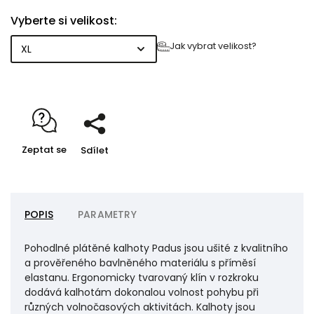
zadní kapsou. V pase je tunýlek s plochou pruženkou
Vyberte si velikost:
a pevný pásek s plastovou sponou, příklopec se
zapíná na zip. Většina švů je pro jejich pevnost
Jak vybrat velikost?
zdvojená. Aby se při praní v domácí pračce předešlo
nepříjemnému srážení, jsou kalhoty předeprané v
naší firemní prádelně. Materiál se tak také ještě
stává více poddajným a na omak příjemným.
Zeptat se
Sdílet
POPIS
PARAMETRY
Pohodlné plátěné kalhoty Padus jsou ušité z kvalitního
a prověřeného bavlněného materiálu s příměsí
elastanu. Ergonomicky tvarovaný klín v rozkroku
dodává kalhotám dokonalou volnost pohybu při
různých volnočasových aktivitách. Kalhoty jsou