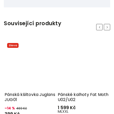
Související produkty
Previous
Next
Sleva
um
Pánská kšiltovka Juglans
Pánské kalhoty Fat Moth
P
JUG01
U02/U02
C
1 599 Kč
7
–14 %
469 Kč
M
L
XXL
S
399 Kč