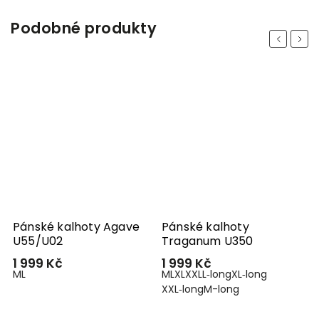
Podobné produkty
Previous
Next
Pánské kalhoty Agave
Pánské kalhoty
U55/U02
Traganum U350
1 999 Kč
1 999 Kč
M
L
M
L
XL
XXL
L‑long
XL‑long
XXL‑long
M-long