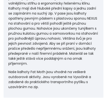
volnějšímu střihu a ergonomicky řešenému klínu.
Kalhoty mají dvě hluboké přední kapsy a jednu zadní
se zapínáním na suchý zip. V pase jsou kalhoty
opatřeny pevným páskem s plastovou sponou NEXUS
na stahování a pro větší pohodlí ještě pružnou
plochou gumou. Nohavice jsou ukončeny tunýlkem s
pružnou kulatou gumou a samosvorkou na stahování
pro pohodlnější úpravu nohavic. Většina švů je pro
jejich pevnost zdvojená. Aby se při praní v domácí
pračce předešlo nepříjemnému srážení, jsou kalhoty
předeprané v naší firemní prádelně. Materiál se tak
také ještě stává více poddajným a na omak
příjemným.
Naše kalhoty Fat Moth jsou vhodné na veškeré
outdoorové aktivity. Jsou vyrobené na Vysočině a
zabalené do praktického transportního pytlíku s
uzavíráním na zip.