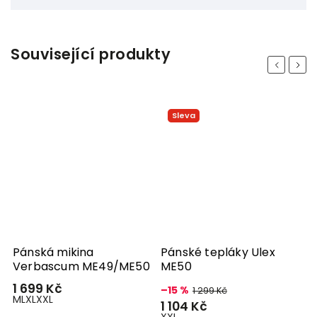
Související produkty
Previous
Next
Sleva
Pánská mikina
Pánské tepláky Ulex
P
Verbascum ME49/ME50
ME50
U
1 699 Kč
–15 %
–
1 299 Kč
M
L
XL
XXL
1 104 Kč
1
XXL
3