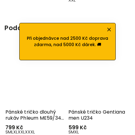
Podobné produkty
Při objednávce nad 2500 Kč doprava
zdarma, nad 5000 Kč dárek. 🚚
Pánské tričko dlouhý
Pánské tričko Gentiana
rukáv Phleum ME59/34-
men U234
2509
799 Kč
599 Kč
S
M
L
XL
XXL
XXXL
S
M
XL