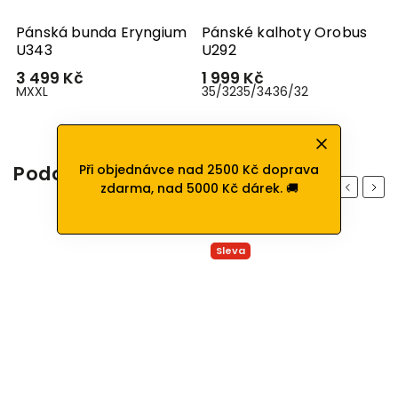
Pánská bunda Eryngium
Pánské kalhoty Orobus
U343
U292
3 499 Kč
1 999 Kč
M
XXL
35/32
35/34
36/32
Při objednávce nad 2500 Kč doprava
Podobné produkty
Previous
Next
zdarma, nad 5000 Kč dárek. 🚚
Sleva