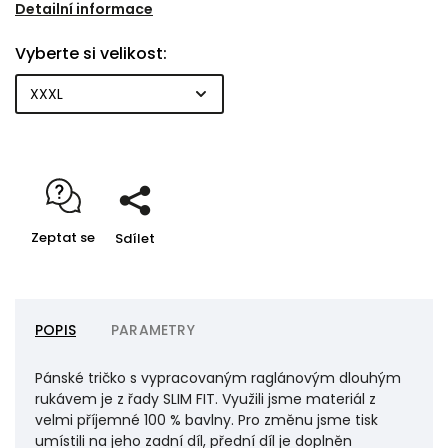
Vysočině.
Detailní informace
Vyberte si velikost:
Zeptat se
Sdílet
POPIS
PARAMETRY
Pánské tričko s vypracovaným raglánovým dlouhým
rukávem je z řady SLIM FIT. Využili jsme materiál z
velmi příjemné 100 % bavlny. Pro změnu jsme tisk
umístili na jeho zadní díl, přední díl je doplněn