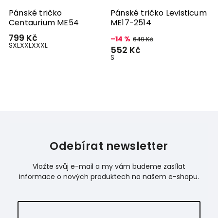
Pánské tričko
Pánské tričko Levisticum
Centaurium ME54
ME17-2514
799 Kč
–14 %
649 Kč
S
XL
XXL
XXXL
552 Kč
S
Odebírat newsletter
Vložte svůj e-mail a my vám budeme zasílat
informace o nových produktech na našem e-shopu.