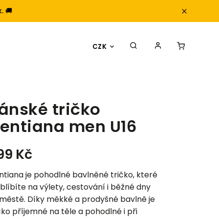
. 🚚
CZK
ánské tričko
entiana men U16
99 Kč
tiana je pohodlné bavlněné tričko, které
oblíbíte na výlety, cestování i běžné dny
 městě. Díky měkké a prodyšné bavlně je
čko příjemné na těle a pohodlné i při