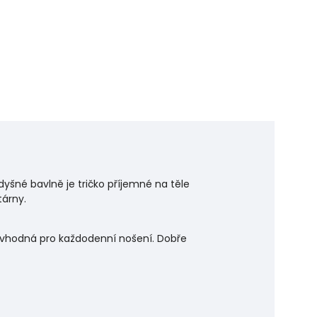
dyšné bavlně je tričko příjemné na těle
tárny.
je vhodná pro každodenní nošení. Dobře