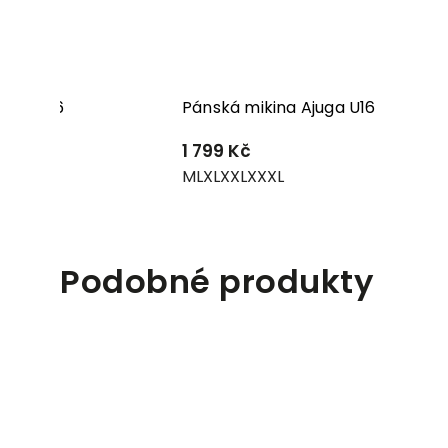
K247/U56
Pánská mikina Ajuga U16
1 799 Kč
M
L
XL
XXL
XXXL
Podobné produkty