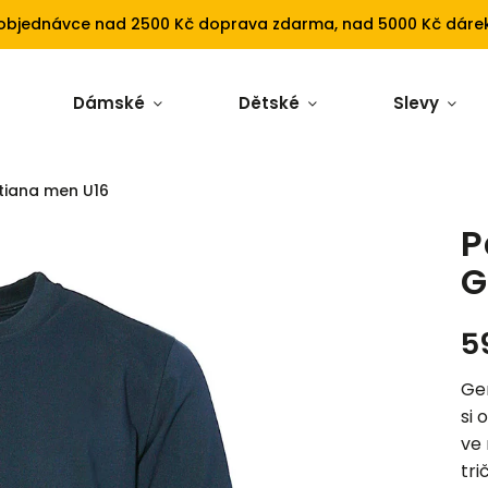
 objednávce nad 2500 Kč doprava zdarma, nad 5000 Kč dárek
Dámské
Dětské
Slevy
tiana men U16
P
G
5
Gen
si 
ve
tri