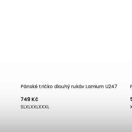
Pánské tričko dlouhý rukáv Lamium U247
749 Kč
S
L
XL
XXL
XXXL