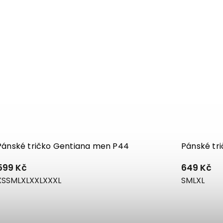
Pánské tričko Gentiana men P44
Pánské tr
599 Kč
649 Kč
XS
S
M
L
XL
XXL
XXXL
S
M
L
XL