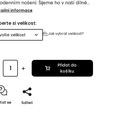
odenním nošení. Šijeme ho v naší dílně
Vysočině z kvalitního materiálu z
ailní informace
aleké textilní pletárny.
erte si velikost:
Jak vybrat velikost?
Přidat do
košíku
tat se
Sdílet