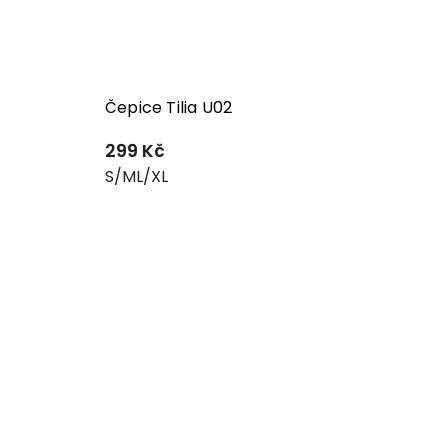
Čepice Tilia U02
299 Kč
S/M
L/XL