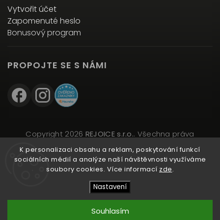
Vytvořit účet
Zapomenuté heslo
Bonusový program
PROPOJTE SE S NÁMI
Copyright 2026
REJOICE s.r.o.
. Všechna práva
vyhrazena.
K personalizaci obsahu a reklam, poskytování funkcí
Upravit nastavení cookies
sociálních médií a analýze naší návštěvnosti využíváme
soubory cookies. Více informací
zde
.
Vytvořil
Shoptet
| Design
Shoptak.cz
Nastavení
Souhlasím