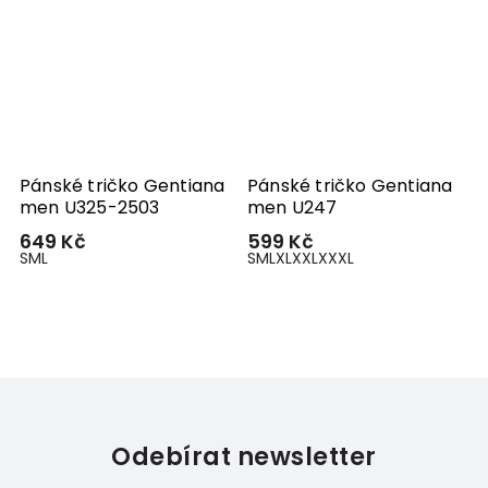
Pánské tričko Gentiana
Pánské tričko Gentiana
men U325-2503
men U247
649 Kč
599 Kč
S
M
L
S
M
L
XL
XXL
XXXL
Odebírat newsletter