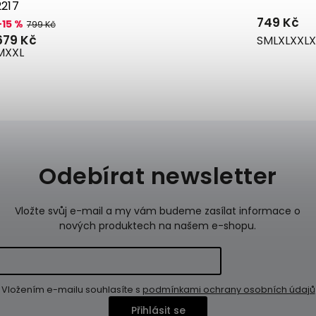
2217
749 Kč
–15 %
799 Kč
679 Kč
S
M
L
XL
XXL
X
M
XXL
Odebírat newsletter
Vložte svůj e-mail a my vám budeme zasílat informace o
nových produktech na našem e-shopu.
Vložením e-mailu souhlasíte s
podmínkami ochrany osobních údajů
Přihlásit se