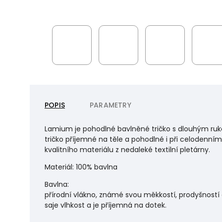
POPIS
PARAMETRY
Lamium je pohodlné bavlněné tričko s dlouhým ruká
tričko příjemné na těle a pohodlné i při celodenním 
kvalitního materiálu z nedaleké textilní pletárny.
Materiál: 100% bavlna
Bavlna:
přírodní vlákno, známé svou měkkostí, prodyšností 
saje vlhkost a je příjemná na dotek.