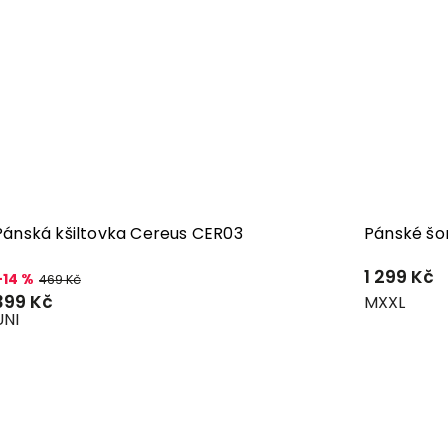
Pánská kšiltovka Cereus CER03
Pánské šo
1 299 Kč
–14 %
469 Kč
399 Kč
M
XXL
UNI