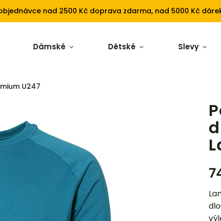
 objednávce nad 2500 Kč doprava zdarma, nad 5000 Kč dárek
Dámské
Dětské
Slevy
Lamium U247
P
d
L
7
Lam
dlo
výl