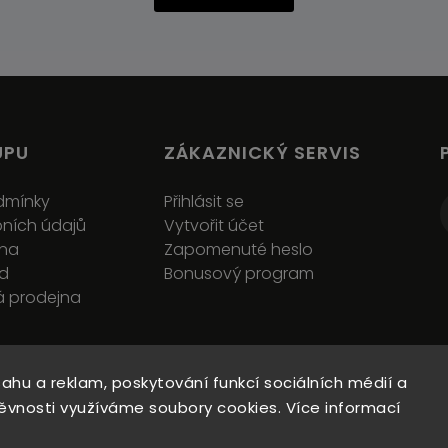
UPU
ZÁKAZNICKÝ SERVIS
dmínky
Přihlásit se
ních údajů
Vytvořit účet
ena
Zapomenuté heslo
ád
Bonusový program
 prodejna
sahu a reklam, poskytování funkcí sociálních médií a
ěvnosti využíváme soubory cookies. Více informací
Copyright 2026
REJOICE s.r.o.
. Všechna práva vyhrazena.
Upravit nastavení cookies