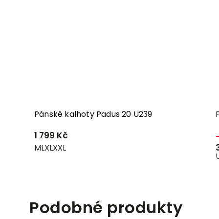
Pánské kalhoty Padus 20 U239
1 799 Kč
M
L
XL
XXL
Podobné produkty