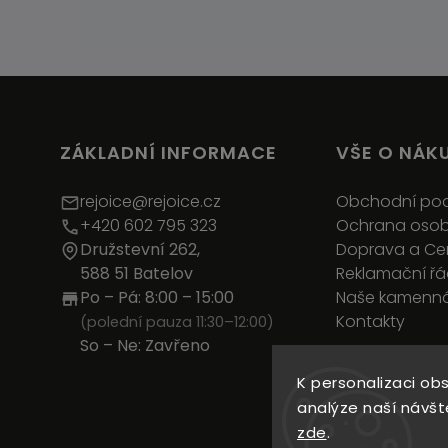
ZÁKLADNÍ INFORMACE
VŠE O NÁK
rejoice@rejoice.cz
Obchodní po
+420 602 795 323
Ochrana osob
Družstevní 262,
Doprava a C
588 51 Batelov
Reklamační ř
Po – Pá: 8:00 – 15:00
Naše kamenná
Kontakty
(polední pauza 11:30–12:00)
So – Ne: Zavřeno
K personalizaci ob
analýze naší návšt
zde
.