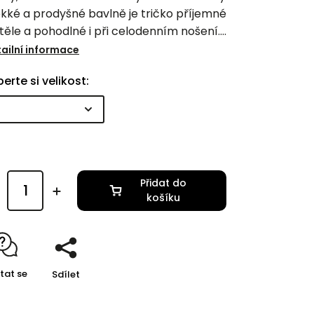
ké a prodyšné bavlně je tričko příjemné
těle a pohodlné i při celodenním nošení.
it pohodlí tričku dodává i volnější
ailní informace
lánový střih. Šijeme ho v naší dílně na
erte si velikost:
očině z kvalitního materiálu z nedaleké
tilní pletárny.
Přidat do
košíku
tat se
Sdílet