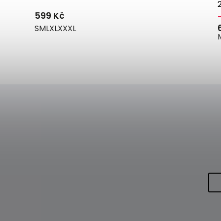
599 Kč
S
M
L
XL
XXXL