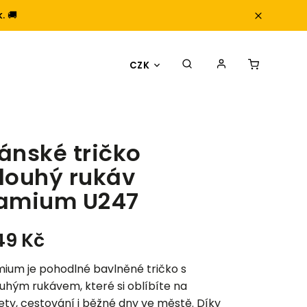
. 🚚
CZK
ánské tričko
louhý rukáv
amium U247
49 Kč
ium je pohodlné bavlněné tričko s
uhým rukávem, které si oblíbíte na
ety, cestování i běžné dny ve městě. Díky