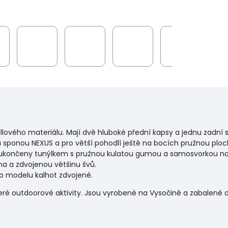
hellového materiálu. Mají dvě hluboké přední kapsy a jednu zadní
u sponou NEXUS a pro větší pohodlí ještě na bocích pružnou plo
u ukončeny tunýlkem s pružnou kulatou gumou a samosvorkou na
a a zdvojenou většinu švů.
to modelu kalhot zdvojené.
é outdoorové aktivity. Jsou vyrobené na Vysočině a zabalené do