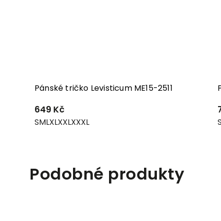
Pánské tričko Levisticum ME15-2511
649 Kč
S
M
L
XL
XXL
XXXL
Podobné produkty