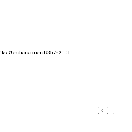
ičko Gentiana men U357-2601
Previous
Next