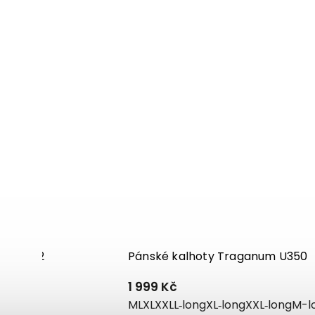
 U55/U02
Pánské kalhoty Traganum U350
1 999 Kč
M
L
XL
XXL
L‑long
XL‑long
XXL‑long
M-l