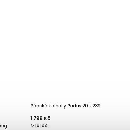
Pánské kalhoty Padus 20 U239
1 799 Kč
ong
M
L
XL
XXL