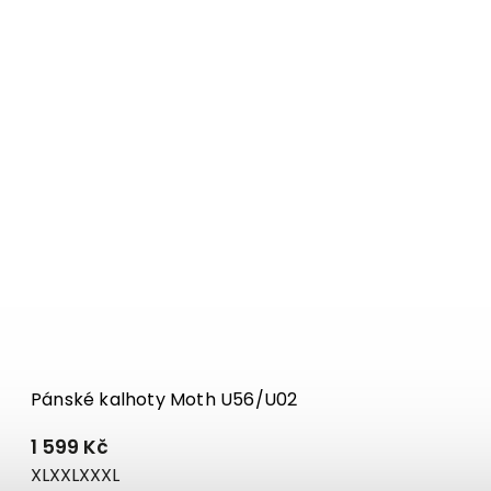
Pánské kalhoty Moth U56/U02
1 599 Kč
XL
XXL
XXXL