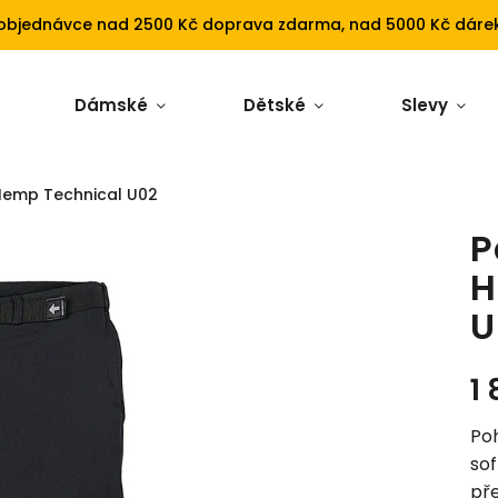
 objednávce nad 2500 Kč doprava zdarma, nad 5000 Kč dárek
Dámské
Dětské
Slevy
Hemp Technical U02
P
H
U
1
Poh
sof
pře