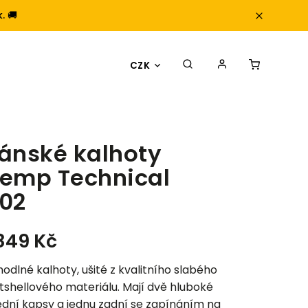
. 🚚
CZK
ánské kalhoty
emp Technical
02
 849 Kč
odlné kalhoty, ušité z kvalitního slabého
tshellového materiálu. Mají dvě hluboké
dní kapsy a jednu zadní se zapínáním na