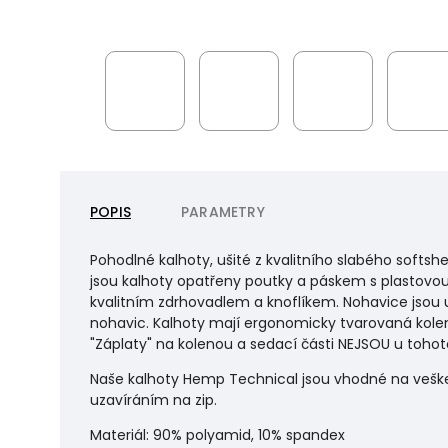
POPIS
PARAMETRY
Pohodlné kalhoty, ušité z kvalitního slabého softs
jsou kalhoty opatřeny poutky a páskem s plastovo
kvalitním zdrhovadlem a knoflíkem. Nohavice jso
nohavic. Kalhoty mají ergonomicky tvarovaná kolen
"Záplaty" na kolenou a sedací části NEJSOU u toho
Naše kalhoty Hemp Technical jsou vhodné na vešker
uzavíráním na zip.
Materiál: 90% polyamid, 10% spandex