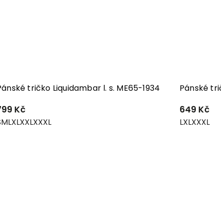
Pánské tričko Liquidambar l. s. ME65-1934
Pánské tr
799 Kč
649 Kč
S
M
L
XL
XXL
XXXL
L
XL
XXXL