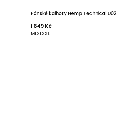
Pánské kalhoty Hemp Technical U02
1 849 Kč
M
L
XL
XXL