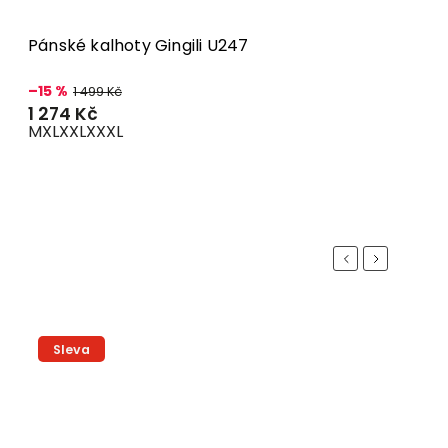
Pánské kalhoty Gingili U247
–15 %
1 499 Kč
1 274 Kč
M
XL
XXL
XXXL
Previous
Next
Sleva