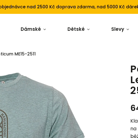
 objednávce nad 2500 Kč doprava zdarma, nad 5000 Kč dárek
Dámské
Dětské
Slevy
sticum ME15-2511
P
L
2
6
Kla
na 
běž