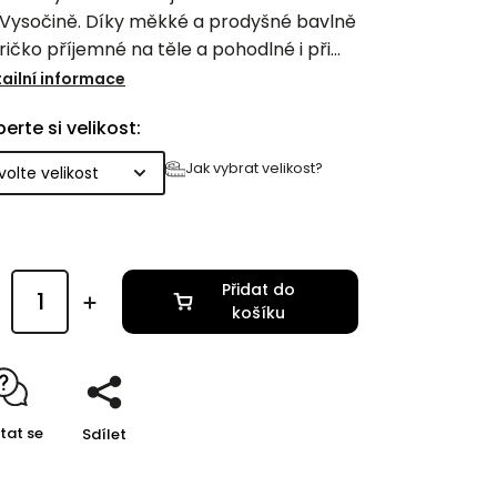
 Vysočině. Díky měkké a prodyšné bavlně
tričko příjemné na těle a pohodlné i při
lodenním nošení.
ailní informace
erte si velikost:
Jak vybrat velikost?
Přidat do
košíku
tat se
Sdílet