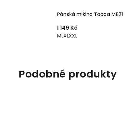
53
Pánská mikina Tacca ME21
1 149 Kč
M
L
XL
XXL
Podobné produkty