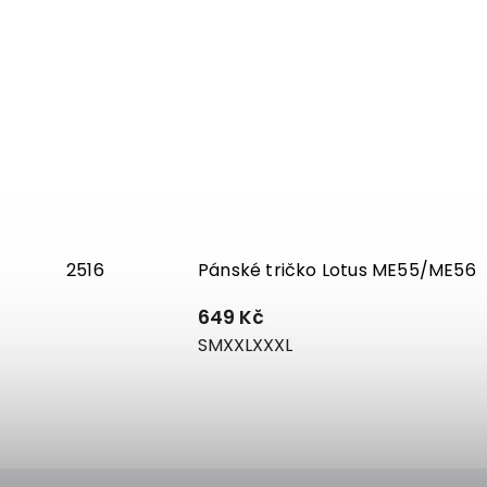
um ME15-2516
Pánské tričko Lotus ME55/ME56
649 Kč
S
M
XXL
XXXL