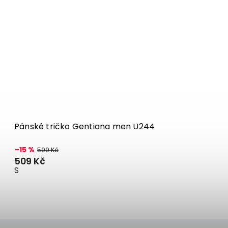
Pánské tričko Gentiana men U244
–15 %
599 Kč
509 Kč
S