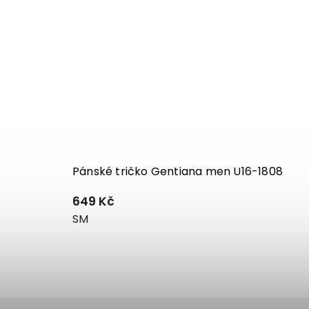
Pánské tričko Gentiana men U16-1808
649 Kč
S
M