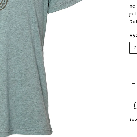
na
je 
ce
Det
Vyb
Zep