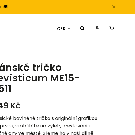
. 🚚
CZK
ánské tričko
evisticum ME15-
511
49 Kč
sické bavlněné tričko s originální grafikou
prsou, si oblíbíte na výlety, cestování i
né dny ve městě. Šijeme ho v naší dílně