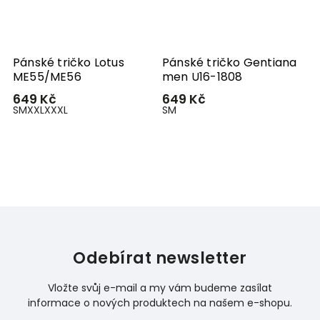
m
Pánské tričko Lotus
Pánské tričko Gentiana
P
ME55/ME56
men U16-1808
m
649 Kč
649 Kč
–
S
M
XXL
XXXL
S
M
5
S
Odebírat newsletter
Vložte svůj e-mail a my vám budeme zasílat
informace o nových produktech na našem e-shopu.