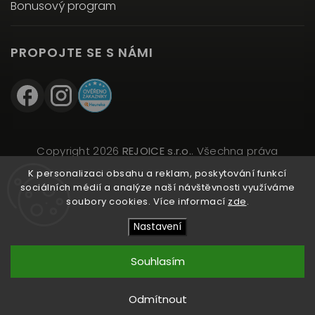
Bonusový program
PROPOJTE SE S NÁMI
Copyright 2026
REJOICE s.r.o.
. Všechna práva
vyhrazena.
K personalizaci obsahu a reklam, poskytování funkcí
Upravit nastavení cookies
sociálních médií a analýze naší návštěvnosti využíváme
soubory cookies. Více informací
zde
.
Vytvořil
Shoptet
| Design
Shoptak.cz
Nastavení
Souhlasím
Přidat do košíku
Odmítnout