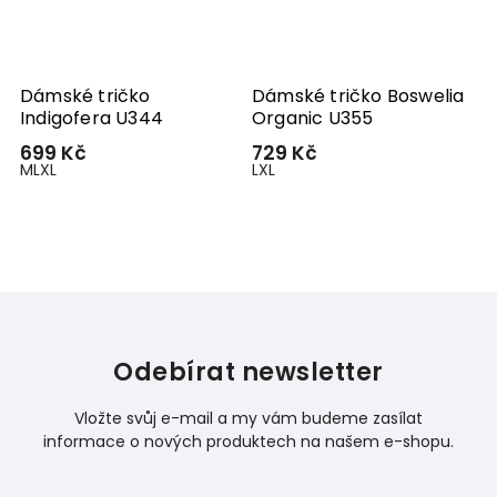
Dámské tričko
Dámské tričko Boswelia
D
3
Indigofera U344
Organic U355
U
699 Kč
729 Kč
6
M
L
XL
L
XL
S
Odebírat newsletter
Vložte svůj e-mail a my vám budeme zasílat
informace o nových produktech na našem e-shopu.