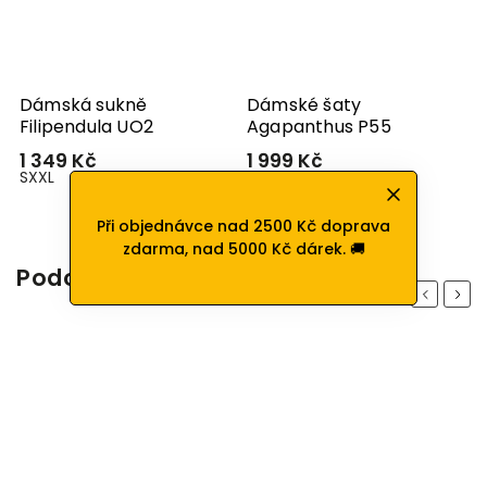
Dámská sukně
Dámské šaty
Filipendula UO2
Agapanthus P55
1 349 Kč
1 999 Kč
S
XXL
XXL
Při objednávce nad 2500 Kč doprava
zdarma, nad 5000 Kč dárek. 🚚
Podobné produkty
Previous
Next