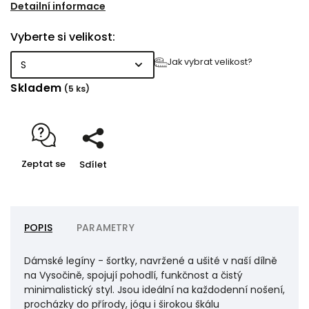
krásně tvarují postavu a zároveň nikde netlačí ani
Detailní informace
neomezují v pohybu. Širší elastický pas drží na místě
Vyberte si velikost:
a poskytuje příjemnou oporu, zatímco rozložené švy
zvyšují komfort při nošení.
Jak vybrat velikost?
Skladem
(5 ks)
Zeptat se
Sdílet
POPIS
PARAMETRY
Dámské legíny - šortky, navržené a ušité v naší dílně
na Vysočině, spojují pohodlí, funkčnost a čistý
minimalistický styl. Jsou ideální na každodenní nošení,
procházky do přírody, jógu i širokou škálu