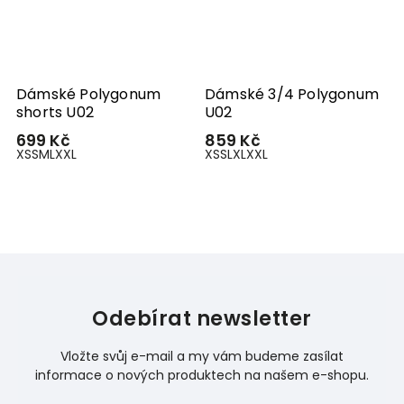
Dámské Polygonum
Dámské 3/4 Polygonum
D
shorts U02
U02
P
699 Kč
859 Kč
9
XS
S
M
L
XXL
XS
S
L
XL
XXL
X
Odebírat newsletter
Vložte svůj e-mail a my vám budeme zasílat
informace o nových produktech na našem e-shopu.