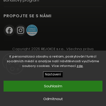
Bonusový program
PROPOJTE SE S NÁMI
Copyright 2026
REJOICE s.r.o.
. Všechna práva
vyhrazena.
K personalizaci obsahu a reklam, poskytování funkcí
Upravit nastavení cookies
sociálních médií a analýze naší návštěvnosti využíváme
soubory cookies. Více informací
zde
.
Vytvořil
Shoptet
| Design
Shoptak.cz
Nastavení
Souhlasím
Přidat do košíku
Odmítnout