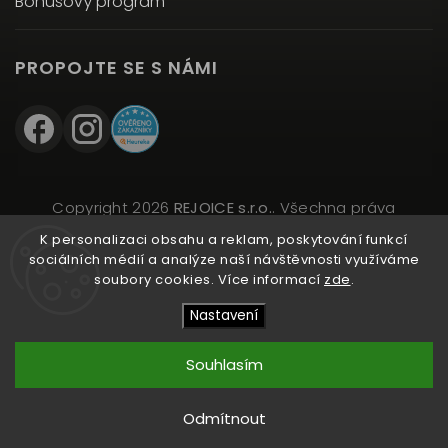
Bonusový program
PROPOJTE SE S NÁMI
Copyright 2026
REJOICE s.r.o.
. Všechna práva
vyhrazena.
K personalizaci obsahu a reklam, poskytování funkcí
Upravit nastavení cookies
sociálních médií a analýze naší návštěvnosti využíváme
soubory cookies. Více informací
zde
.
Vytvořil
Shoptet
| Design
Shoptak.cz
Nastavení
Souhlasím
Přidat do košíku
Odmítnout