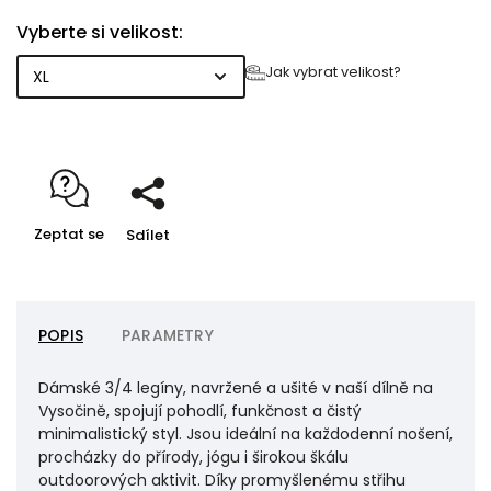
neomezují v pohybu. Širší elastický pas drží na místě
Vyberte si velikost:
a poskytuje příjemnou oporu, zatímco rozložené švy
zvyšují komfort při nošení.
Jak vybrat velikost?
Zeptat se
Sdílet
POPIS
PARAMETRY
Dámské 3/4 legíny, navržené a ušité v naší dílně na
Vysočině, spojují pohodlí, funkčnost a čistý
minimalistický styl. Jsou ideální na každodenní nošení,
procházky do přírody, jógu i širokou škálu
outdoorových aktivit. Díky promyšlenému střihu