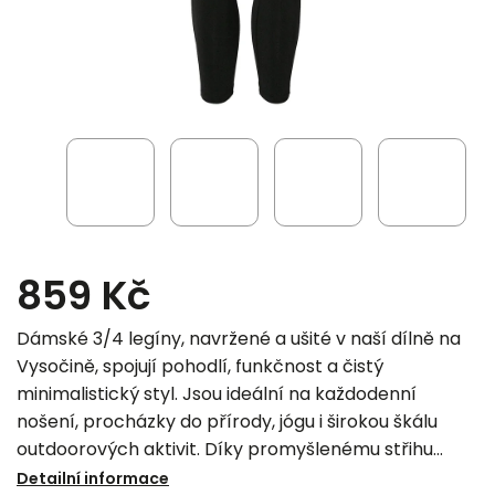
859 Kč
Dámské 3/4 legíny, navržené a ušité v naší dílně na
Vysočině, spojují pohodlí, funkčnost a čistý
minimalistický styl. Jsou ideální na každodenní
nošení, procházky do přírody, jógu i širokou škálu
outdoorových aktivit. Díky promyšlenému střihu
krásně tvarují postavu a zároveň nikde netlačí ani
Detailní informace