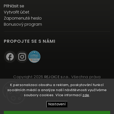
Přihlásit se
Vytvořit účet
Zapomenuté heslo
Bonusový program
PROPOJTE SE S NÁMI
Copyright 2026
REJOICE s.r.o.
. Všechna práva
vyhrazena.
K personalizaci obsahu a reklam, poskytování funkcí
Upravit nastavení cookies
sociálních médií a analýze naší návštěvnosti využíváme
soubory cookies. Více informací
zde
.
Vytvořil
Shoptet
| Design
Shoptak.cz
Nastavení