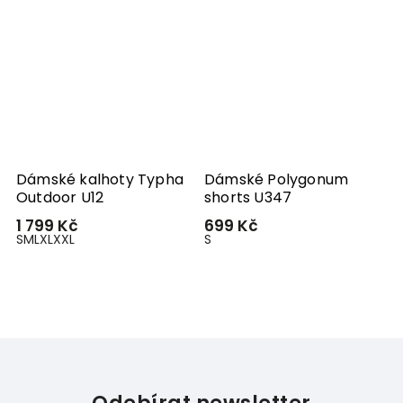
Dámské kalhoty Typha
Dámské Polygonum
D
Outdoor U12
shorts U347
s
1 799 Kč
699 Kč
6
S
M
L
XL
XXL
S
S