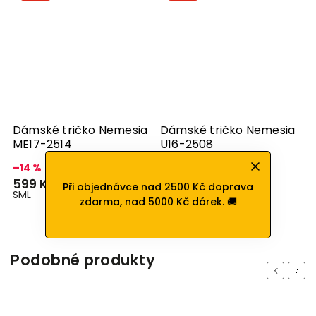
Dámské tričko Nemesia
Dámské tričko Nemesia
ME17-2514
U16-2508
–14 %
–23 %
699 Kč
649 Kč
599 Kč
499 Kč
Při objednávce nad 2500 Kč doprava
S
M
L
S
zdarma, nad 5000 Kč dárek. 🚚
Podobné produkty
Previous
Next