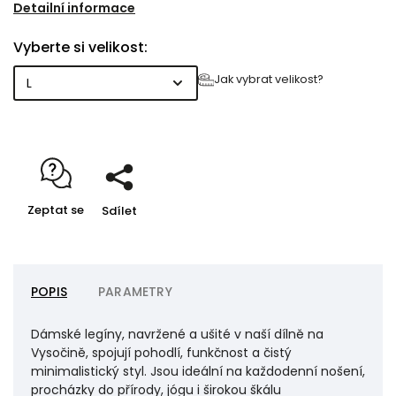
krásně tvarují postavu a zároveň nikde netlačí ani
Detailní informace
neomezují v pohybu. Širší elastický pas drží na místě
Vyberte si velikost:
a poskytuje příjemnou oporu, zatímco rozložené švy
zvyšují komfort při nošení.
Jak vybrat velikost?
Zeptat se
Sdílet
POPIS
PARAMETRY
Dámské legíny, navržené a ušité v naší dílně na
Vysočině, spojují pohodlí, funkčnost a čistý
minimalistický styl. Jsou ideální na každodenní nošení,
procházky do přírody, jógu i širokou škálu