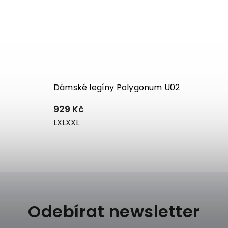
Dámské legíny Polygonum U02
929 Kč
L
XL
XXL
Odebírat newsletter