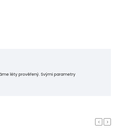
 máme léty prověřený. Svými parametry
Previous
Next