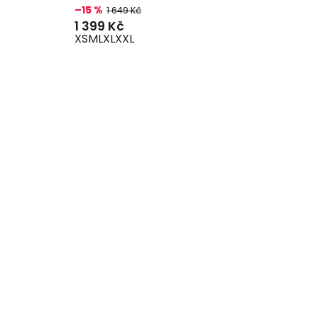
–15 %
1 649 Kč
1 399 Kč
XS
M
L
XL
XXL