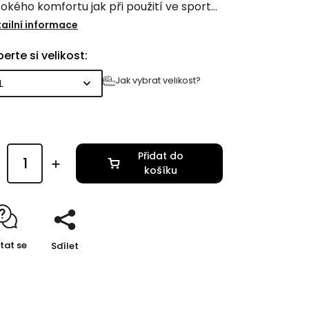
okého komfortu jak při použití ve sportu,
 i při volnočasových aktivitách.
ailní informace
erte si velikost:
Jak vybrat velikost?
Přidat do
košíku
tat se
Sdílet