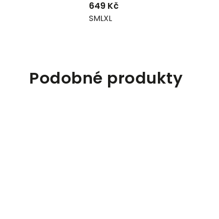
649 Kč
S
M
L
XL
Podobné produkty