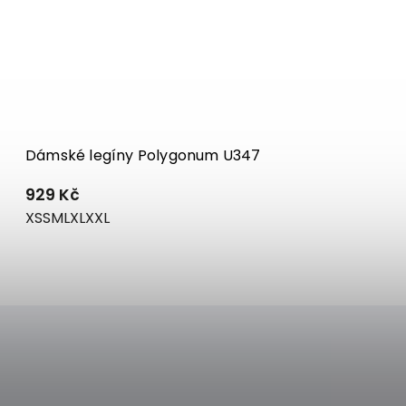
Dámské legíny Polygonum U347
929 Kč
XS
S
M
L
XL
XXL