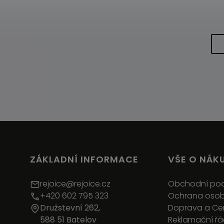
ZÁKLADNÍ INFORMACE
VŠE O NÁK
rejoice@rejoice.cz
Obchodní po
+420 602 795 323
Ochrana osob
Družstevní 262,
Doprava a C
588 51 Batelov
Reklamační ř