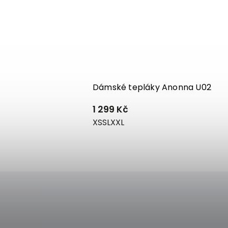
na ME06
Dámské tepláky Anonna U02
1 299 Kč
XS
S
L
XXL