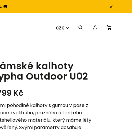
. 🚚
CZK
ámské kalhoty
ypha Outdoor U02
 799 Kč
mi pohodlné kalhoty s gumou v pase z
oce kvalitního, pružného a tenkého
tshellového materiálu, který máme léty
ověřený. Svými parametry dosahuje