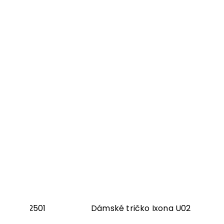
a U356-2501
Dámské tričko Ixona U02