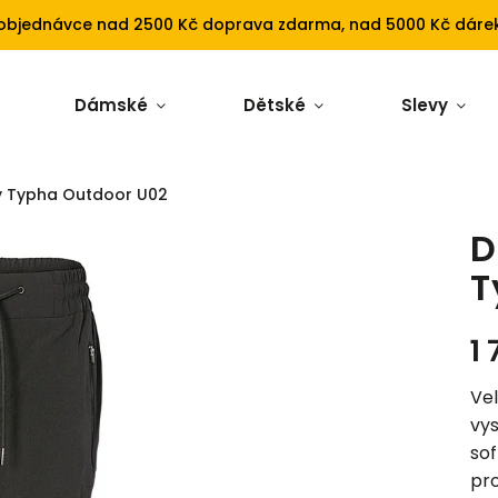
 objednávce nad 2500 Kč doprava zdarma, nad 5000 Kč dárek
Dámské
Dětské
Slevy
y Typha Outdoor U02
D
T
1
Vel
vys
sof
pr