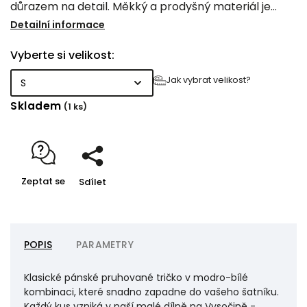
důrazem na detail. Měkký a prodyšný materiál je
příjemný na těle a obstojí i při celodenním nošení.
Detailní informace
Vyberte si velikost:
Jak vybrat velikost?
Skladem
(1 ks)
Zeptat se
Sdílet
POPIS
PARAMETRY
Klasické pánské pruhované tričko v modro-bílé
kombinaci, které snadno zapadne do vašeho šatníku.
Každý kus vzniká v naší malé dílně na Vysočině -