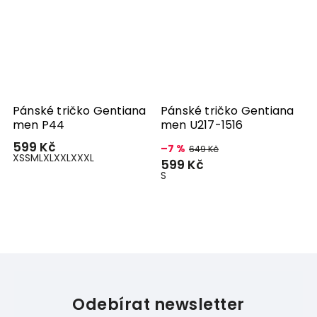
m
Pánské tričko Gentiana
Pánské tričko Gentiana
men P44
men U217-1516
599 Kč
–7 %
649 Kč
XS
S
M
L
XL
XXL
XXXL
599 Kč
S
Odebírat newsletter