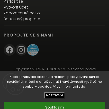
Přihlásit se
Vytvořit účet
Zapomenuté heslo
Bonusový program
PROPOJTE SE S NÁMI
Copyright 2026
REJOICE s.r.o.
. Všechna práva
vyhrazena.
K personalizaci obsahu a reklam, poskytování funkcí
Upravit nastavení cookies
sociálních médií a analýze naší návštěvnosti využíváme
soubory cookies. Více informací
zde
.
Vytvořil
Shoptet
| Design
Shoptak.cz
Nastavení
Souhlasím