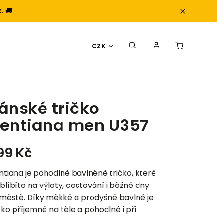
. 🚚
CZK
ánské tričko
entiana men U357
99 Kč
tiana je pohodlné bavlněné tričko, které
oblíbíte na výlety, cestování i běžné dny
 městě. Díky měkké a prodyšné bavlně je
čko příjemné na těle a pohodlné i při