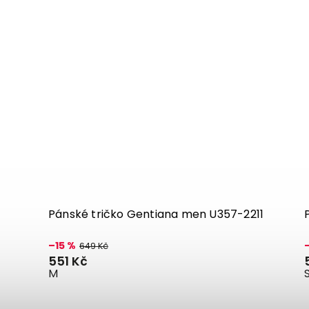
Pánské tričko Gentiana men U357-2211
–15 %
649 Kč
551 Kč
M