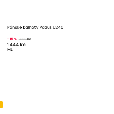
Pánské kalhoty Padus U240
–15 %
1 699 Kč
1 444 Kč
M
L