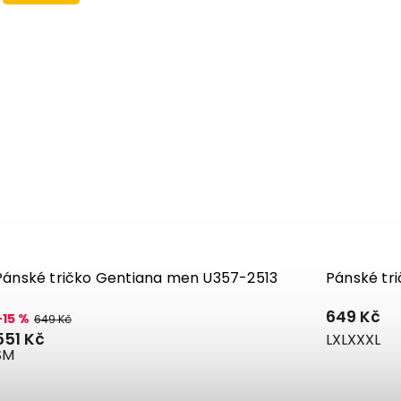
Pánské tričko Gentiana men U357-2513
Pánské tr
649 Kč
–15 %
649 Kč
551 Kč
L
XL
XXXL
S
M