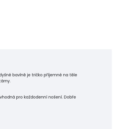
dyšné bavlně je tričko příjemné na těle
tárny.
je vhodná pro každodenní nošení. Dobře