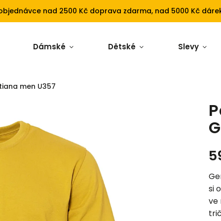
 objednávce nad 2500 Kč doprava zdarma, nad 5000 Kč dárek
Dámské
Dětské
Slevy
ntiana men U357
P
G
5
Gen
si 
ve
tri