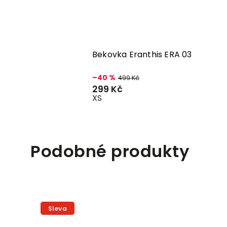
ra U02
Bekovka Eranthis ERA 03
–40 %
499 Kč
299 Kč
XS
Podobné produkty
Sleva