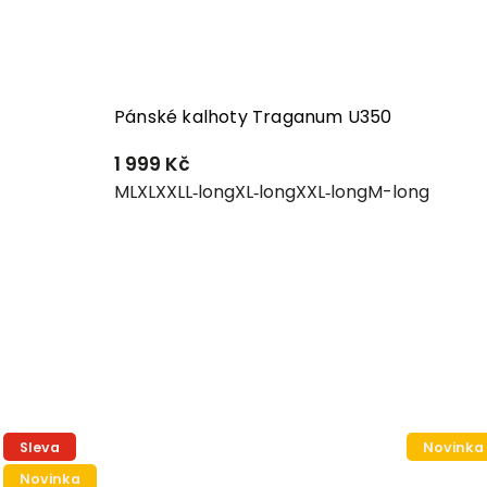
Pánské kalhoty Traganum U350
1 999 Kč
M
L
XL
XXL
L‑long
XL‑long
XXL‑long
M-long
Sleva
Novinka
Novinka