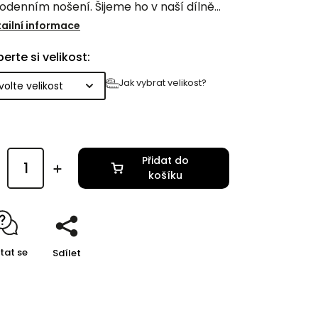
odenním nošení. Šijeme ho v naší dílně
Vysočině z kvalitního materiálu z
ailní informace
aleké textilní pletárny.
erte si velikost:
Jak vybrat velikost?
Přidat do
košíku
tat se
Sdílet