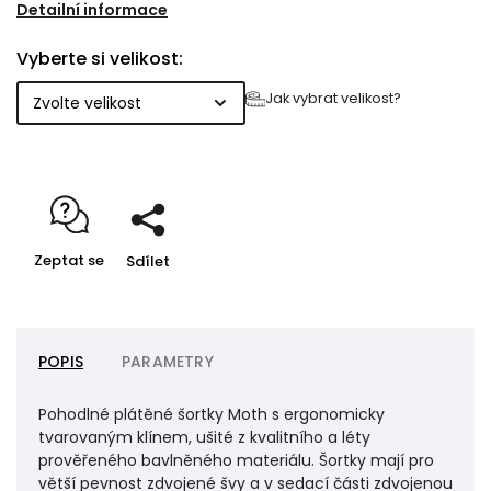
suchý zip a dvě přední kapsy jsou praktické a
Detailní informace
dostatečně prostorné. V pase jsou šortky opatřeny
Vyberte si velikost:
pevným páskem s plastovou sponou NEXUS na
stahování a pro větší pohodlí ještě pružnou plochou
Jak vybrat velikost?
gumou. Aby se při praní v domácí pračce předešlo
nepříjemnému srážení, jsou šortky předeprané v
naší firemní prádelně. Materiál se tak také ještě
stává více poddajným a na omak příjemným.
Zeptat se
Sdílet
POPIS
PARAMETRY
Pohodlné plátěné šortky Moth s ergonomicky
tvarovaným klínem, ušité z kvalitního a léty
prověřeného bavlněného materiálu. Šortky mají pro
větší pevnost zdvojené švy a v sedací části zdvojenou