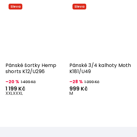
Sleva
 šortky Hemp
Pánské 3/4 kalhoty Moth
Pánské 3/4
 K12/U296
K181/U49
K221/U309
1 399 Kč
–28 %
 499 Kč
1 399 Kč
S
M
L
XL
XXL
XX
č
999 Kč
M