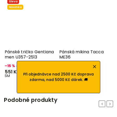
ko Gentiana
Pánská mikina Tacca
Pánské tričko d
513
ME36
rukáv Lamium U
1 149 Kč
799 Kč
XL
XXL
S
M
L
XL
XXL
XXXL
Při objednávce nad 2500 Kč doprava
zdarma, nad 5000 Kč dárek. 🚚
Podobné produkty
Previous
Next