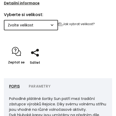
Nohavice mají na bocích rozparky a jsou ukončeny
Detailní informace
prošitím. Na levé straně předního dílu je našité logo
Vyberte si velikost:
na vytkávané etiketě. V pase je pro větší komfort při
nošení všita plochá široká guma. Pas je navíc zajištěn
Jak vybrat velikost?
originální kulatou šňůrkou se stahovací samosvorkou
NEXUS.
Zeptat se
Sdílet
POPIS
PARAMETRY
Pohodlné plátěné šortky Sun patří mezi tradiční
zástupce výrobků Rejoice. Díky svému volnému střihu
jsou vhodné na různé volnočasové aktivity.
Dvě hluboké kapsy jsou umístěny na předním díle.