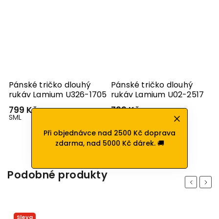
m
Pánské tričko dlouhý
Pánské tričko dlouhý
P
rukáv Lamium U326-1705
rukáv Lamium U02-2517
M
799 Kč
799 Kč
–
S
M
L
S
M
L
XL
XXL
XXXL
o
M
Při objednávce nad 2500 Kč doprava
zdarma, nad 5000 Kč dárek. 🚚
Podobné produkty
Previous
Next
Sleva