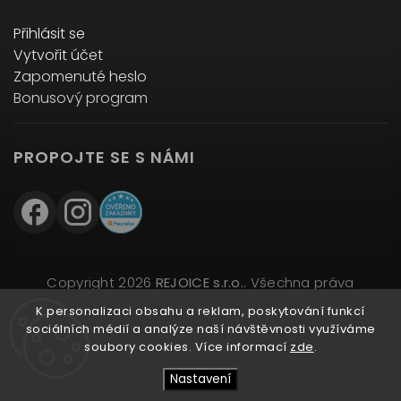
Přihlásit se
Vytvořit účet
Zapomenuté heslo
Bonusový program
PROPOJTE SE S NÁMI
Copyright 2026
REJOICE s.r.o.
. Všechna práva
vyhrazena.
K personalizaci obsahu a reklam, poskytování funkcí
Upravit nastavení cookies
sociálních médií a analýze naší návštěvnosti využíváme
soubory cookies. Více informací
zde
.
Vytvořil
Shoptet
| Design
Shoptak.cz
Nastavení