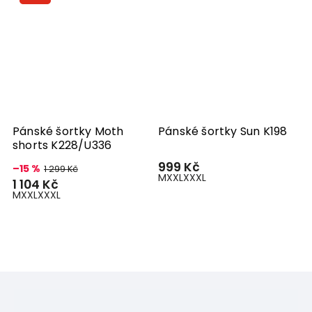
Pánské šortky Moth
Pánské šortky Sun K198
P
shorts K228/U336
K
999 Kč
–15 %
–
1 299 Kč
M
XXL
XXXL
1 104 Kč
9
M
XXL
XXXL
M