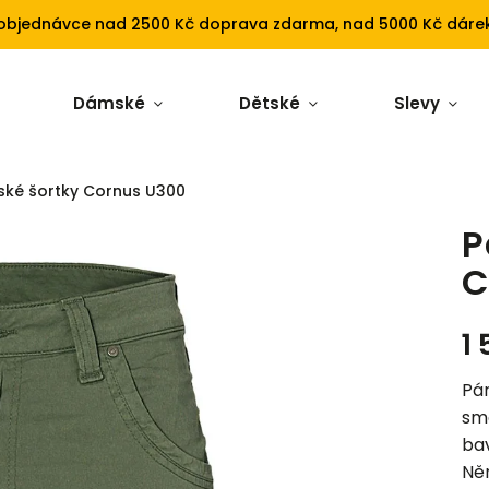
 objednávce nad 2500 Kč doprava zdarma, nad 5000 Kč dárek
Dámské
Dětské
Slevy
ské šortky Cornus U300
P
C
1
Pá
smě
bav
Ně