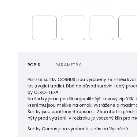
POPIS
PARAMETRY
Pánské šortky CORNUS jsou vyrobeny ze směsi kvalit
let trvající tradicí. Dbá na původ surovin i celý p
by OEKO-TEX®.
Na šortky jsme použili nejkvalitnější kovový zip YK
kterému jsou měkké na omak, vysrážené a maximá
Šortky jsou opatřeny 6 kapsami: 2 komfortní přední 
nýty proti vytržení. V rozkroku je vsazený klín pro 
Šortky Cornus jsou vyrobené u nás na Vysočině.