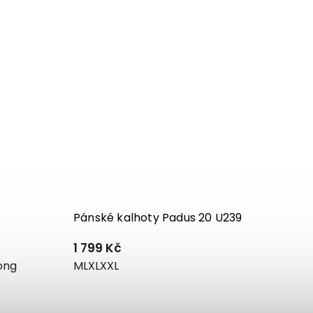
Pánské kalhoty Padus 20 U239
1 799 Kč
ong
M
L
XL
XXL