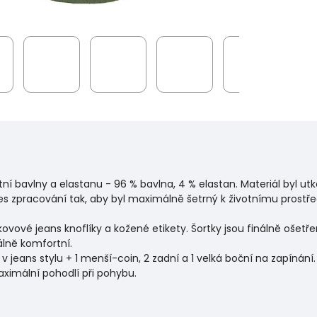
ní bavlny a elastanu - 96 % bavlna, 4 % elastan. Materiál byl 
roces zpracování tak, aby byl maximálně šetrný k životnímu prostř
K, kovové jeans knoflíky a kožené etikety. Šortky jsou finálně oš
lně komfortní.
v jeans stylu + 1 menší-coin, 2 zadní a 1 velká boční na zapínán
maximální pohodlí při pohybu.