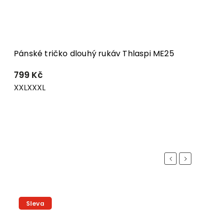
Pánské tričko dlouhý rukáv Thlaspi ME25
799 Kč
XXL
XXXL
Previous
Next
Sleva