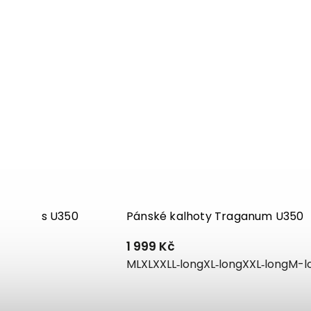
m shorts U350
Pánské kalhoty Traganum U350
1 999 Kč
M
L
XL
XXL
L‑long
XL‑long
XXL‑long
M-l