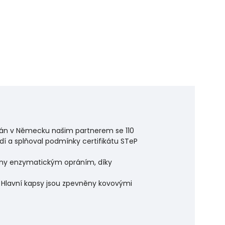
utkán v Německu našim partnerem se 110
edí a splňoval podmínky certifikátu STeP
etřeny enzymatickým opráním, díky
í. Hlavní kapsy jsou zpevněny kovovými