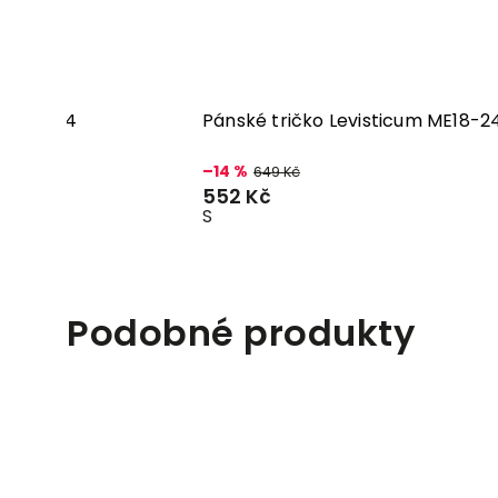
ium ME54
Pánské tričko Levisticum ME18-
–14 %
649 Kč
552 Kč
S
Podobné produkty