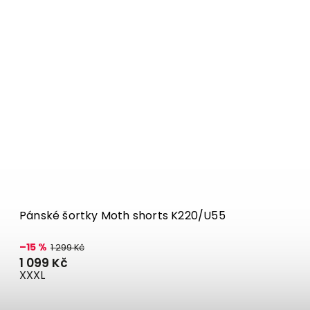
Pánské šortky Moth shorts K220/U55
–15 %
1 299 Kč
1 099 Kč
XXXL