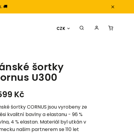
. 🚚
CZK
ánské šortky
ornus U300
 599 Kč
nské šortky CORNUS jsou vyrobeny ze
si kvalitní bavlny a elastanu - 96 %
lna, 4 % elastan. Materiál byl utkán v
mecku našim partnerem se 110 let