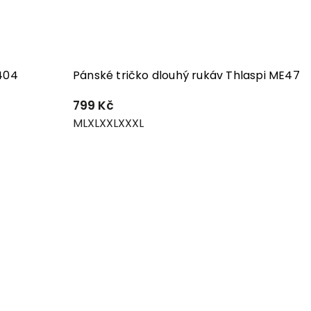
2404
Pánské tričko dlouhý rukáv Thlaspi ME47
799 Kč
M
L
XL
XXL
XXXL