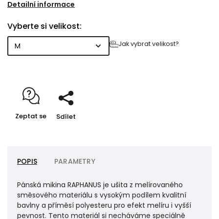
základ. Mikina je příjemná na dotek, prodyšná a
Detailní informace
pohodlná při nošení. RAPHANUS je navržena pro
Vyberte si velikost:
každodenní pohyb i chvíle odpočinku.
Dvě prostorné kapsy, kapuce podšitá jemnou
Jak vybrat velikost?
pleteninou a detaily z recyklované kůže – taháček na
zip, brzdičky a drobná etiketa – jí dodávají osobitý
styl.
Zeptat se
Sdílet
POPIS
PARAMETRY
Pánská mikina RAPHANUS je ušita z melírovaného
směsového materiálu s vysokým podílem kvalitní
bavlny a příměsí polyesteru pro efekt melíru i vyšší
pevnost. Tento materiál si necháváme speciálně