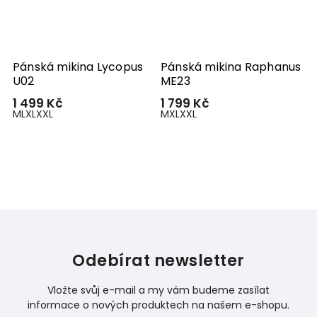
Pánská mikina Lycopus
Pánská mikina Raphanus
P
U02
ME23
C
1 499 Kč
1 799 Kč
1
M
L
XL
XXL
M
XL
XXL
M
Odebírat newsletter
Vložte svůj e-mail a my vám budeme zasílat
informace o nových produktech na našem e-shopu.