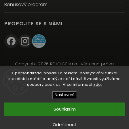
Bonusový program
PROPOJTE SE S NÁMI
Copyright 2026
REJOICE s.r.o.
. Všechna práva
vyhrazena.
K personalizaci obsahu a reklam, poskytování funkcí
Upravit nastavení cookies
sociálních médií a analýze naší návštěvnosti využíváme
soubory cookies. Více informací
zde
.
Vytvořil
Shoptet
| Design
Shoptak.cz
Nastavení
Souhlasím
Přidat do košíku
Odmítnout