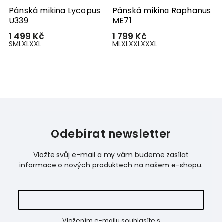
Pánská mikina Lycopus
Pánská mikina Raphanus
P
U339
ME71
U
1 499 Kč
1 799 Kč
1
S
M
L
XL
XXL
M
L
XL
XXL
XXXL
S
Odebírat newsletter
Vložte svůj e-mail a my vám budeme zasílat
informace o nových produktech na našem e-shopu.
Vložením e-mailu souhlasíte s