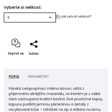
Vyberte si velikost:
Jak vybrat velikost?
Zeptat se
Sdílet
POPIS
PARAMETRY
Pánská celopropínací mikina Aizoon, ušitá z
příjemného silnějšího materiálu, ve kterém je z velké
části zastoupena kvalitní bavlna. Dvě prostorné kapsy,
kapuce podšitá jemnou pleteninou a detaily z
recyklované kůže – taháček na zip a etiketa na lemu