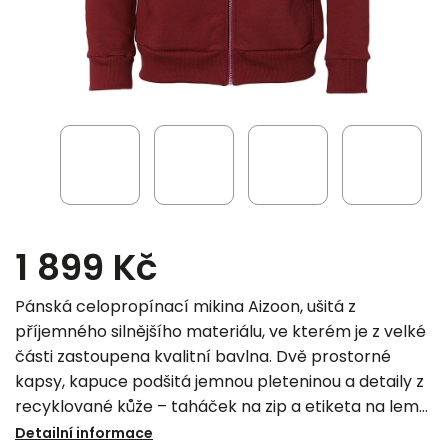
1 899 Kč
Pánská celopropínací mikina Aizoon, ušitá z
příjemného silnějšího materiálu, ve kterém je z velké
části zastoupena kvalitní bavlna. Dvě prostorné
kapsy, kapuce podšitá jemnou pleteninou a detaily z
recyklované kůže – taháček na zip a etiketa na lemu
kapsy – jí dodávají osobitý styl.
Detailní informace