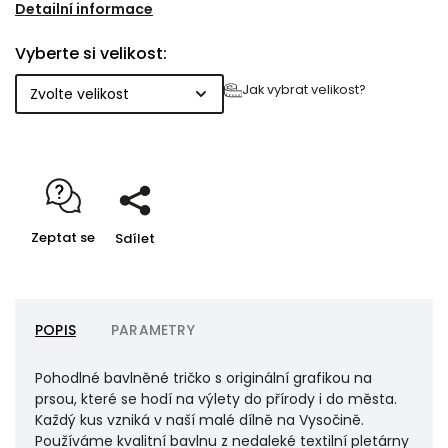
práce s důrazem na detail. Měkký a prodyšný
Detailní informace
materiál je příjemný na těle a obstojí i při
Vyberte si velikost:
celodenním nošení.
Jak vybrat velikost?
Zeptat se
Sdílet
POPIS
PARAMETRY
Pohodlné bavlněné tričko s originální grafikou na
prsou, které se hodí na výlety do přírody i do města.
Každý kus vzniká v naší malé dílně na Vysočině.
Používáme kvalitní bavlnu z nedaleké textilní pletárny