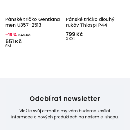
m
Pánské tričko Gentiana
Pánské tričko dlouhý
P
men U357-2513
rukáv Thlaspi P44
r
799 Kč
7
–15 %
649 Kč
XXXL
M
551 Kč
S
M
Odebírat newsletter
Vložte svůj e-mail a my vám budeme zasílat
informace o nových produktech na našem e-shopu.