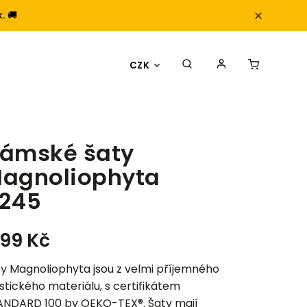
. 🚚
CZK
ámské šaty
agnoliophyta
245
199 Kč
y Magnoliophyta jsou z velmi příjemného
stického materiálu, s certifikátem
ANDARD 100 by OEKO-TEX®. Šaty mají