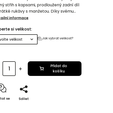
ný střih s kapsami, prodloužený zadní díl
krátké rukávy s manžetou. Díky svému
verzálnímu stylu se šaty dají využít při
ailní informace
ných příležitostech....nabízí volnost a
erte si velikost:
odlí, což z nich činí skvělý kousek do
eho šatníku.
Jak vybrat velikost?
u ušity v naší dílně na Vysočině.
Přidat do
košíku
tat se
Sdílet