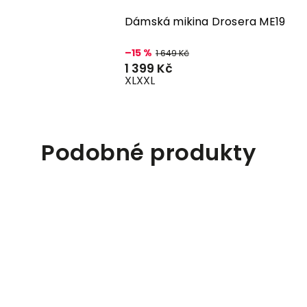
m U02
Dámská mikina Drosera ME19
–15 %
1 649 Kč
1 399 Kč
XL
XXL
Podobné produkty