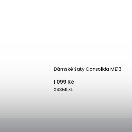
 PU05
Dámské šaty Consolida ME13
1 099 Kč
XS
S
M
L
XL