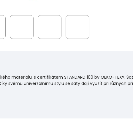
kého materiálu, s certifikátem STANDARD 100 by OEKO-TEX®. Šaty
ky svému univerzálnímu stylu se šaty dají využít při různých příle