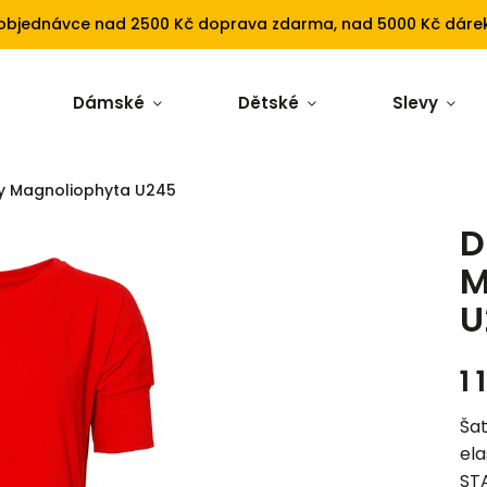
 objednávce nad 2500 Kč doprava zdarma, nad 5000 Kč dárek
Dámské
Dětské
Slevy
y Magnoliophyta U245
D
M
U
1 
Šat
ela
ST