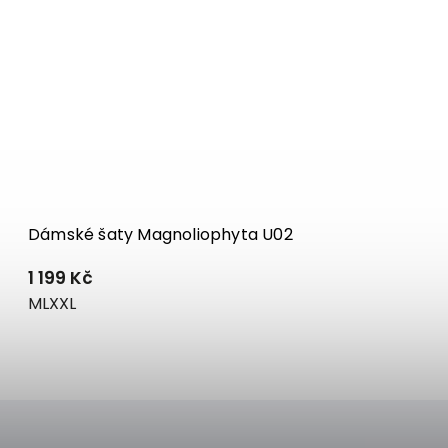
Dámské šaty Magnoliophyta U02
1 199 Kč
M
L
XXL