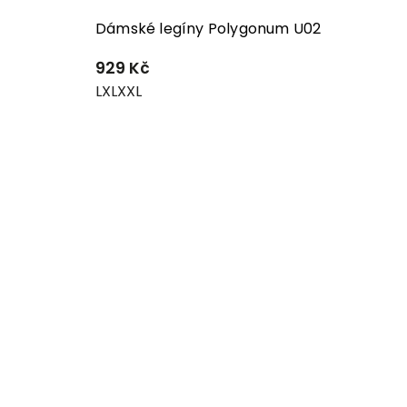
Dámské legíny Polygonum U02
929 Kč
L
XL
XXL