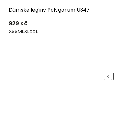
Dámské legíny Polygonum U347
929 Kč
XS
S
M
L
XL
XXL
Previous
Next