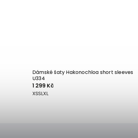
Dámské šaty Hakonochloa short sleeves
U334
1 299 Kč
XS
S
L
XL