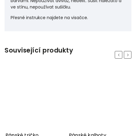
barvami. Nepoužívat aviváž, nebělit. Sušit naležato a
ve stínu, nepoužívat sušičku.
Přesné instrukce najdete na visačce.
Související produkty
Previous
Next
Pánské tričko
Pánské kalhoty
P