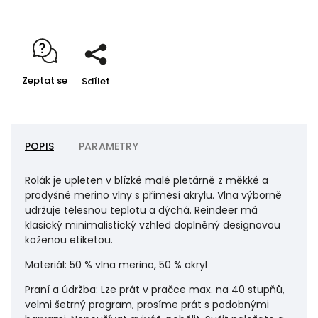
Zeptat se
Sdílet
POPIS
PARAMETRY
Rolák je upleten v blízké malé pletárně z měkké a
prodyšné merino vlny s příměsí akrylu. Vlna výborně
udržuje tělesnou teplotu a dýchá. Reindeer má
klasický minimalistický vzhled doplněný designovou
koženou etiketou.
Materiál: 50 % vlna merino, 50 % akryl
Praní a údržba: Lze prát v pračce max. na 40 stupňů,
velmi šetrný program, prosíme prát s podobnými