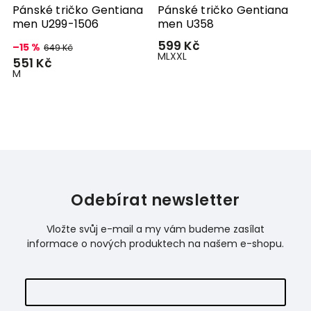
Pánské tričko Gentiana
Pánské tričko Gentiana
men U299-1506
men U358
599 Kč
–15 %
649 Kč
M
L
XXL
551 Kč
M
Odebírat newsletter
Vložte svůj e-mail a my vám budeme zasílat
informace o nových produktech na našem e-shopu.