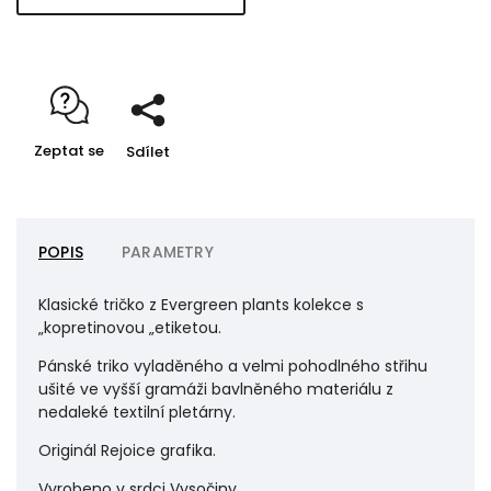
Zeptat se
Sdílet
POPIS
PARAMETRY
Klasické tričko z Evergreen plants kolekce s
„kopretinovou „etiketou.
Pánské triko vyladěného a velmi pohodlného střihu
ušité ve vyšší gramáži bavlněného materiálu z
nedaleké textilní pletárny.
Originál Rejoice grafika.
Vyrobeno v srdci Vysočiny.