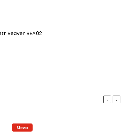
etr Beaver BEA02
Previous
Next
Sleva