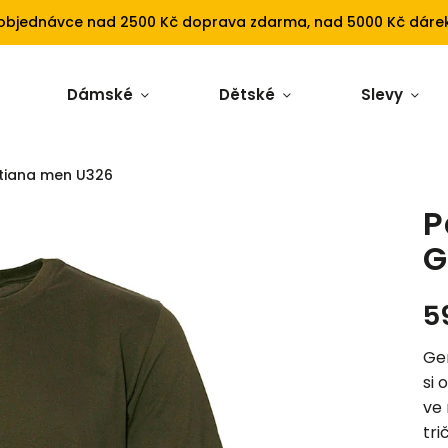
 objednávce nad 2500 Kč doprava zdarma, nad 5000 Kč dárek
Dámské
Dětské
Slevy
ntiana men U326
P
G
5
Gen
si 
ve
tri