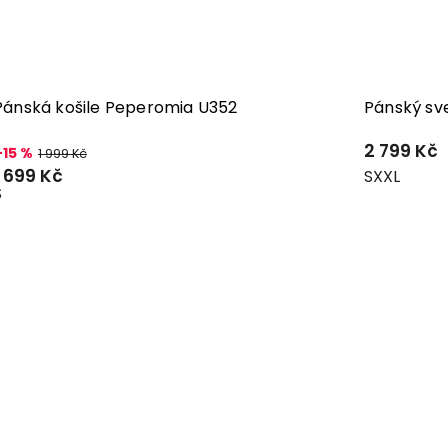
Pánská košile Peperomia U352
Pánský sv
2 799 Kč
–15 %
1 999 Kč
1 699 Kč
S
XXL
S