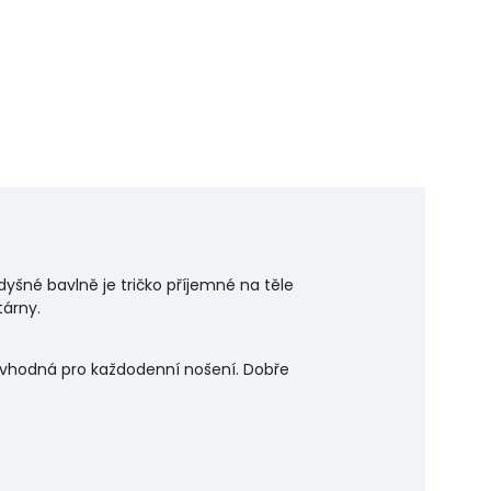
dyšné bavlně je tričko příjemné na těle
tárny.
je vhodná pro každodenní nošení. Dobře