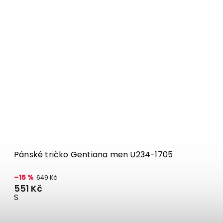
Pánské tričko Gentiana men U234-1705
–15 %
649 Kč
551 Kč
S