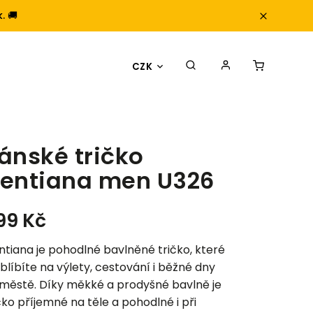
. 🚚
CZK
ánské tričko
entiana men U326
99 Kč
tiana je pohodlné bavlněné tričko, které
oblíbíte na výlety, cestování i běžné dny
 městě. Díky měkké a prodyšné bavlně je
čko příjemné na těle a pohodlné i při