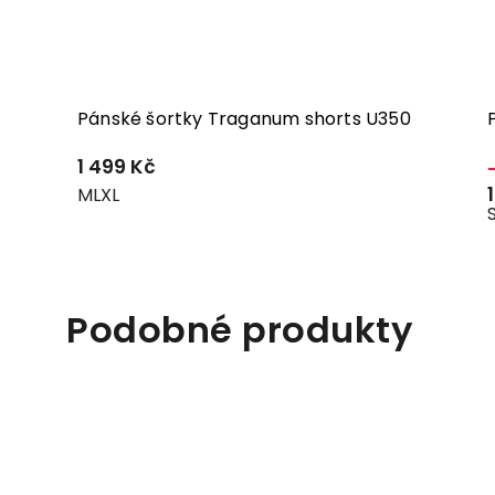
Pánské šortky Traganum shorts U350
1 499 Kč
M
L
XL
Podobné produkty