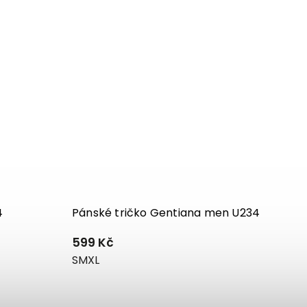
4
Pánské tričko Gentiana men U234
599 Kč
S
M
XL