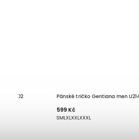
a men U02
Pánské tričko Gentiana men U21
599 Kč
S
M
L
XL
XXL
XXXL