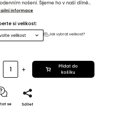
odenním nošení. Šijeme ho v naší dílně
Vysočině z kvalitního materiálu z
ailní informace
aleké textilní pletárny.
erte si velikost:
Jak vybrat velikost?
Přidat do
košíku
tat se
Sdílet