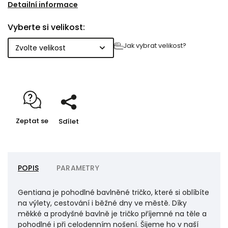
nedaleké textilní pletárny.
Detailní informace
Vyberte si velikost:
Jak vybrat velikost?
Zeptat se
Sdílet
POPIS
PARAMETRY
Gentiana je pohodlné bavlněné tričko, které si oblíbíte
na výlety, cestování i běžné dny ve městě. Díky
měkké a prodyšné bavlně je tričko příjemné na těle a
pohodlné i při celodenním nošení. Šijeme ho v naší