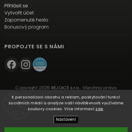
Přihlásit se
Vytvořit účet
Zapomenuté heslo
Bonusový program
PROPOJTE SE S NÁMI
Copyright 2026
REJOICE s.r.o.
. Všechna práva
vyhrazena.
K personalizaci obsahu a reklam, poskytování funkcí
Upravit nastavení cookies
sociálních médií a analýze naší návštěvnosti využíváme
soubory cookies. Více informací
zde
.
Vytvořil
Shoptet
| Design
Shoptak.cz
Nastavení