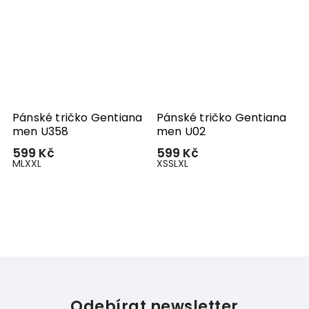
Pánské tričko Gentiana
Pánské tričko Gentiana
P
men U358
men U02
m
599 Kč
599 Kč
–
M
L
XXL
XS
S
L
XL
5
S
Odebírat newsletter