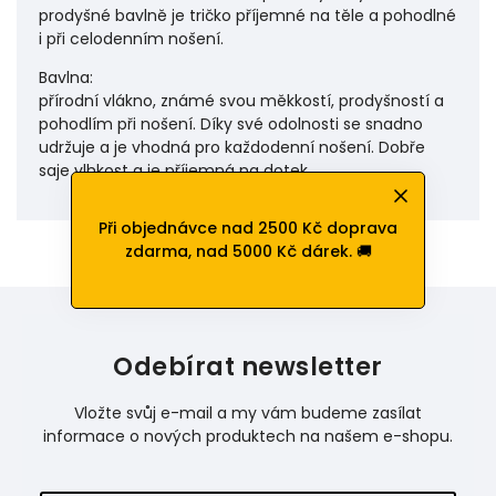
prodyšné bavlně je tričko příjemné na těle a pohodlné
i při celodenním nošení.
Bavlna:
přírodní vlákno, známé svou měkkostí, prodyšností a
pohodlím při nošení. Díky své odolnosti se snadno
udržuje a je vhodná pro každodenní nošení. Dobře
saje vlhkost a je příjemná na dotek.
Při objednávce nad 2500 Kč doprava
zdarma, nad 5000 Kč dárek. 🚚
Odebírat newsletter
Vložte svůj e-mail a my vám budeme zasílat
informace o nových produktech na našem e-shopu.