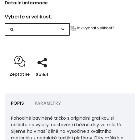
pohodlné i při celodenním nošení.
Detailní informace
Vyberte si velikost:
Jak vybrat velikost?
Zeptat se
Sdílet
POPIS
PARAMETRY
Pohodlné bavlněné tričko s originální grafikou si
oblíbíte na výlety, cestování i běžné dny ve městě.
Šijeme ho v naší dílně na Vysočině z kvalitního
materiálu z nedaleké textilní pletárny. Díky měkké a