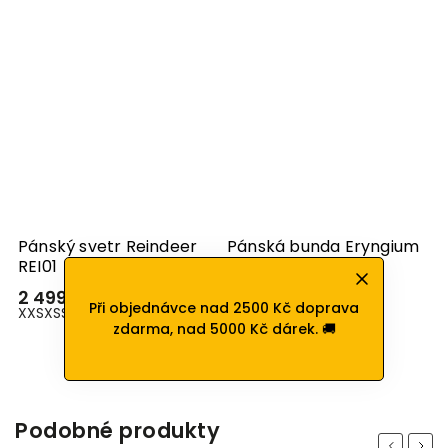
ia
Pánský svetr Reindeer
Pánská bunda Eryngium
REI01
U343
2 499 Kč
3 499 Kč
Při objednávce nad 2500 Kč doprava
XXS
XS
S
M
M
XXL
zdarma, nad 5000 Kč dárek. 🚚
Podobné produkty
Previous
Next