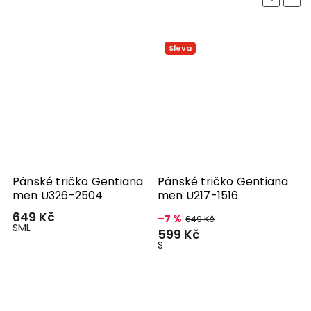
Sleva
Pánské tričko Gentiana
Pánské tričko Gentiana
men U326-2504
men U217-1516
649 Kč
–7 %
649 Kč
S
M
L
599 Kč
S