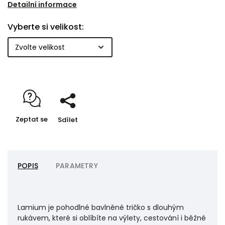
volnější raglánový střih. Šijeme ho v naší dílně na
Detailní informace
Vysočině z kvalitního materiálu z nedaleké textilní
Vyberte si velikost:
pletárny.
Zeptat se
Sdílet
POPIS
PARAMETRY
Lamium je pohodlné bavlněné tričko s dlouhým
rukávem, které si oblíbíte na výlety, cestování i běžné