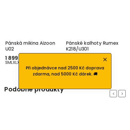
um
Pánská mikina Aizoon
Pánské kalhoty Rumex
U02
K218/U301
1 899 Kč
1 799 Kč
S
M
L
XL
XXL
XXXL
M
L
XXL
Při objednávce nad 2500 Kč doprava
zdarma, nad 5000 Kč dárek. 🚚
Podobné produkty
Previous
Next