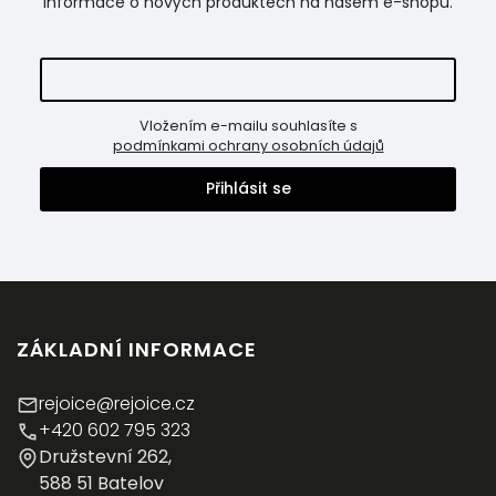
informace o nových produktech na našem e-shopu.
Vložením e-mailu souhlasíte s
podmínkami ochrany osobních údajů
Přihlásit se
ZÁKLADNÍ INFORMACE
rejoice@rejoice.cz
+420 602 795 323
Družstevní 262,
588 51 Batelov