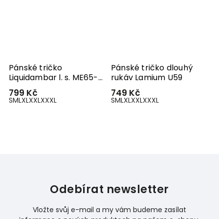
Pánské tričko
Pánské tričko dlouhý
Liquidambar l. s. ME65-
rukáv Lamium U59
1934
799 Kč
749 Kč
S
M
L
XL
XXL
XXXL
S
M
L
XL
XXL
XXXL
Odebírat newsletter
Vložte svůj e-mail a my vám budeme zasílat