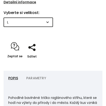
detail. Měkký a prodyšný materiál je příjemný na těle
Detailní informace
a obstojí i při celodenním nošení.
Vyberte si velikost:
Zeptat se
Sdílet
POPIS
PARAMETRY
Pohodlné bavlněné tričko raglánového střihu, které se
hodí na výlety do přírody i do města. Každý kus vzniká