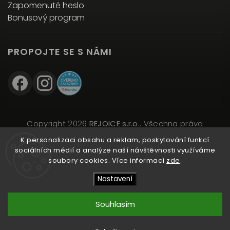
Zapomenuté heslo
Bonusový program
PROPOJTE SE S NÁMI
Copyright 2026
REJOICE s.r.o.
. Všechna práva
vyhrazena.
K personalizaci obsahu a reklam, poskytování funkcí
Upravit nastavení cookies
sociálních médií a analýze naší návštěvnosti využíváme
soubory cookies. Více informací
zde
.
Vytvořil
Shoptet
| Design
Shoptak.cz
Nastavení
Souhlasím
Přidat do košíku