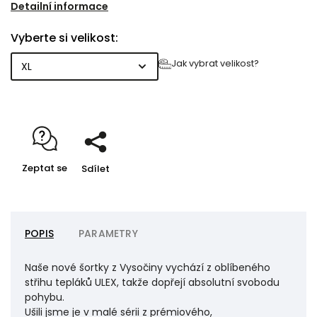
TEX®), které skvěle dýchá a je příjemné na těle.
Detailní informace
Nechybí jim prostorné přední kapsy ani praktické
Vyberte si velikost:
stahování v pase, díky kterému dobře padnou.
Jak vybrat velikost?
Zeptat se
Sdílet
POPIS
PARAMETRY
Naše nové šortky z Vysočiny vychází z oblíbeného
střihu tepláků ULEX, takže dopřejí absolutní svobodu
pohybu.
Ušili jsme je v malé sérii z prémiového,