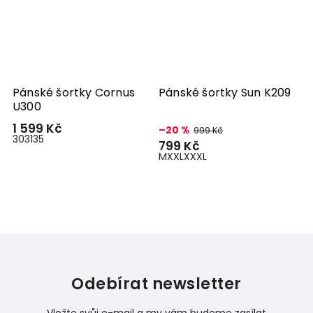
um
Pánské šortky Cornus
Pánské šortky Sun K209
P
U300
1 599 Kč
–20 %
–
999 Kč
30
31
35
799 Kč
7
M
XXL
XXXL
X
Odebírat newsletter