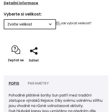
Nohavice mají na bocích rozparky a jsou ukončeny
Detailní informace
prošitím. Na levé straně předního dílu je našité logo
Vyberte si velikost:
na vytkávané etiketě. V pase je pro větší komfort při
nošení všita plochá široká guma. Pas je navíc zajištěn
Jak vybrat velikost?
originální kulatou šňůrkou se stahovací samosvorkou
NEXUS.
Zeptat se
Sdílet
POPIS
PARAMETRY
Pohodlné plátěné šortky Sun patří mezi tradiční
zástupce výrobků Rejoice. Díky svému volnému střihu
jsou vhodné na různé volnočasové aktivity.
Dvě hluboké kapsy jsou umístěny na předním díle.