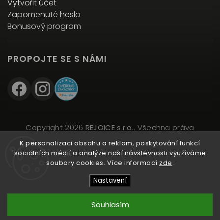
Vytvořit účet
Zapomenuté heslo
Bonusový program
PROPOJTE SE S NÁMI
Copyright 2026
REJOICE s.r.o.
. Všechna práva
vyhrazena.
K personalizaci obsahu a reklam, poskytování funkcí
Upravit nastavení cookies
sociálních médií a analýze naší návštěvnosti využíváme
soubory cookies. Více informací
zde
.
Vytvořil
Shoptet
| Design
Shoptak.cz
Nastavení
Souhlasím