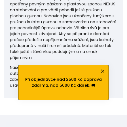
opatřeny pevným páskem s plastovou sponou NEXUS
na stahování a pro větší pohodlí ještě pružnou
plochou gumou. Nohavice jsou ukončeny tunýlkem s
pružnou kulatou gumou a samosvorkou na stahování
pro pohodlnější úpravu nohavic. Většina švů je pro
jejich pevnost zdvojená. Aby se při praní v domácí
pračce předešlo nepříjemnému srážení, jsou kalhoty
předeprané v naší firemní prádelně. Materiál se tak
také ještě stává více poddajným a na omak
příjemným.
Naše kalhoty Moth jsou vhodné na veškeré
outdoorové aktivity. Jsou vyrobené na Vysočině a
Při objednávce nad 2500 Kč doprava
zabalené do praktického transportního pytlíku s
zdarma, nad 5000 Kč dárek. 🚚
uzavíráním na zip.