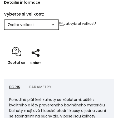
NEXUS na stahování a pro větší pohodlí ještě
Detailní informace
pružnou plochou gumou. Nohavice jsou ukončeny
Vyberte si velikost:
tunýlkem s pružnou kulatou gumou a samosvorkou
na stahování pro pohodlnější úpravu nohavic.
Jak vybrat velikost?
Většina švů je pro jejich pevnost zdvojená. Aby se při
praní v domácí pračce předešlo nepříjemnému
srážení, jsou kalhoty předeprané v naší firemní
prádelně. Materiál se tak také ještě stává více
poddajným a na omak příjemným.
Zeptat se
Sdílet
POPIS
PARAMETRY
Pohodlné plátěné kalhoty se záplatami, ušité z
kvalitního a léty prověřeného bavlněného materiálu.
Kalhoty mají dvě hluboké přední kapsy a jednu zadní
se zapínáním na suchý zip. V pase jsou kalhoty