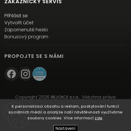
ZÁKAZNICKÝ SERVIS
Přihlásit se
Vytvořit účet
Zapomenuté heslo
Bonusový program
PROPOJTE SE S NÁMI
Copyright 2026
REJOICE s.r.o.
. Všechna práva
vyhrazena.
K personalizaci obsahu a reklam, poskytování funkcí
Upravit nastavení cookies
sociálních médií a analýze naší návštěvnosti využíváme
soubory cookies. Více informací
zde
.
Vytvořil
Shoptet
| Design
Shoptak.cz
Nastavení