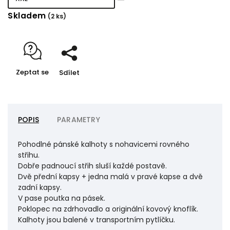
Skladem
(2 ks)
Zeptat se
Sdílet
POPIS
PARAMETRY
Pohodlné pánské kalhoty s nohavicemi rovného
střihu.
Dobře padnoucí střih sluší každé postavě.
Dvě přední kapsy + jedna malá v pravé kapse a dvě
zadní kapsy.
V pase poutka na pásek.
Poklopec na zdrhovadlo a originální kovový knoflík.
Kalhoty jsou balené v transportním pytlíčku.