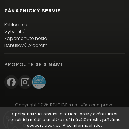
ZÁKAZNICKÝ SERVIS
Přihlásit se
Vytvořit účet
Zapomenuté heslo
Bonusový program
PROPOJTE SE S NÁMI
Copyright 2026
REJOICE s.r.o.
. Všechna práva
vyhrazena.
K personalizaci obsahu a reklam, poskytování funkcí
Upravit nastavení cookies
sociálních médií a analýze naší návštěvnosti využíváme
soubory cookies. Více informací
zde
.
Vytvořil
Shoptet
| Design
Shoptak.cz