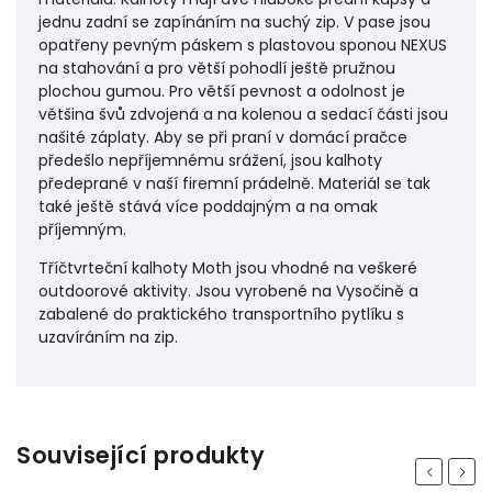
jednu zadní se zapínáním na suchý zip. V pase jsou
opatřeny pevným páskem s plastovou sponou NEXUS
na stahování a pro větší pohodlí ještě pružnou
plochou gumou. Pro větší pevnost a odolnost je
většina švů zdvojená a na kolenou a sedací části jsou
našité záplaty. Aby se při praní v domácí pračce
předešlo nepříjemnému srážení, jsou kalhoty
předeprané v naší firemní prádelně. Materiál se tak
také ještě stává více poddajným a na omak
příjemným.
Tříčtvrteční kalhoty Moth jsou vhodné na veškeré
outdoorové aktivity. Jsou vyrobené na Vysočině a
zabalené do praktického transportního pytlíku s
uzavíráním na zip.
Související produkty
Previous
Next