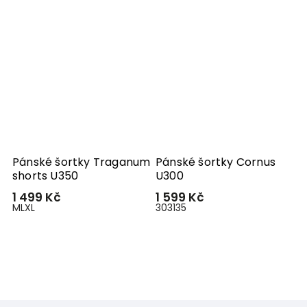
Pánské šortky Traganum
Pánské šortky Cornus
P
shorts U350
U300
K
1 499 Kč
1 599 Kč
–
M
L
XL
30
31
35
1
M