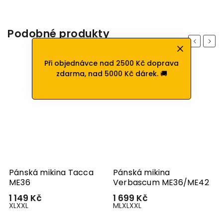
Podobné produkty
Previous
Next
Při objednávce nad 2500 Kč doprava
zdarma, nad 5000 Kč dárek. 🚚
Pánská mikina Tacca
Pánská mikina
ME36
Verbascum ME36/ME42
1 149 Kč
1 699 Kč
XL
XXL
M
L
XL
XXL