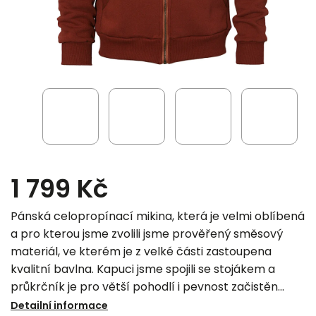
1 799 Kč
Pánská celopropínací mikina, která je velmi oblíbená
a pro kterou jsme zvolili jsme prověřený směsový
materiál, ve kterém je z velké části zastoupena
kvalitní bavlna. Kapuci jsme spojili se stojákem a
průkrčník je pro větší pohodlí i pevnost začistěn
barevným proužkem, který je tónován do barvy
Detailní informace