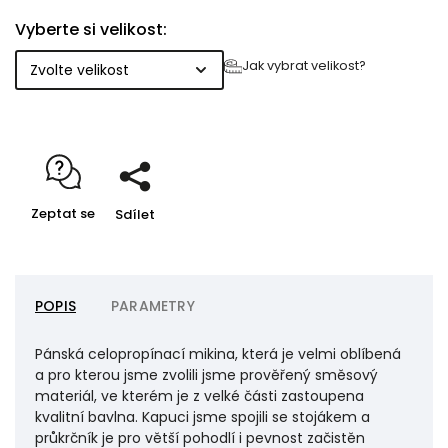
dané mikiny. Vnitřní strana kapuce je ze základního
Vyberte si velikost:
materiálu a je v ní natažena plochá tkanice.
Používáme velmi kvalitní zdrhovadlo.
Jak vybrat velikost?
Zeptat se
Sdílet
POPIS
PARAMETRY
Pánská celopropínací mikina, která je velmi oblíbená
a pro kterou jsme zvolili jsme prověřený směsový
materiál, ve kterém je z velké části zastoupena
kvalitní bavlna. Kapuci jsme spojili se stojákem a
průkrčník je pro větší pohodlí i pevnost začistěn