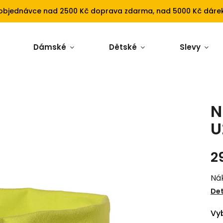
 objednávce nad 2500 Kč doprava zdarma, nad 5000 Kč dárek
Dámské
Dětské
Slevy
N
U
2
Ná
Det
Vyb