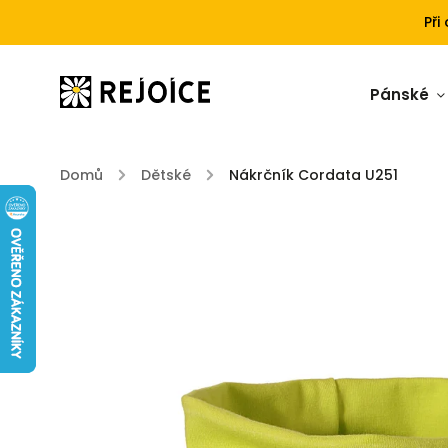
Při
Pánské
Domů
/
Dětské
/
Nákrčník Cordata U251