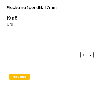
Placka na špendlík 37mm
19 Kč
UNI
Previous
Next
Novinka