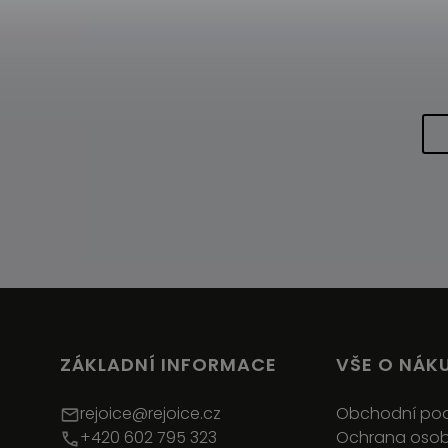
ZÁKLADNÍ INFORMACE
VŠE O NÁK
rejoice@rejoice.cz
Obchodní po
+420 602 795 323
Ochrana osob