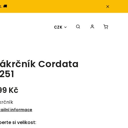
. 🚚
CZK
ákrčník Cordata
251
99 Kč
krčník
ailní informace
erte si velikost: