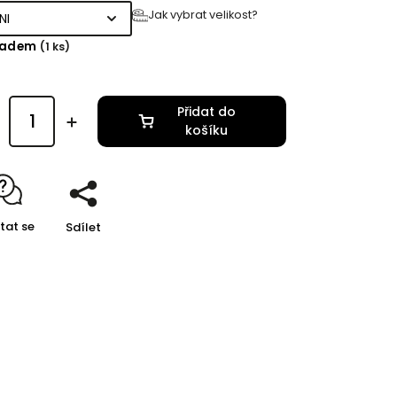
Jak vybrat velikost?
ladem
(1 ks)
Přidat do
košíku
tat se
Sdílet