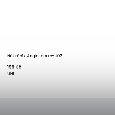
Nákrčník Angiosperm-U02
199 Kč
UNI