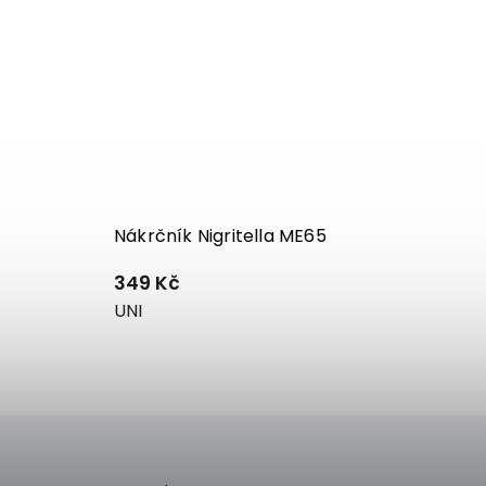
Nákrčník Nigritella ME65
349 Kč
UNI